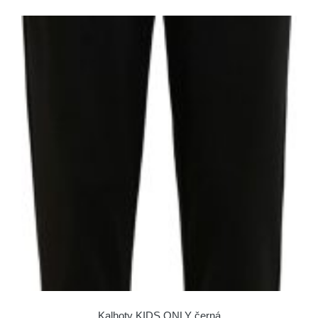
Kalhoty KIDS ONLY černá