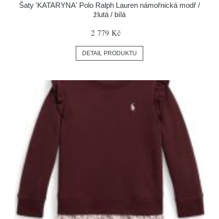
Šaty 'KATARYNA' Polo Ralph Lauren námořnická modř /
žlutá / bílá
2 779 Kč
DETAIL PRODUKTU