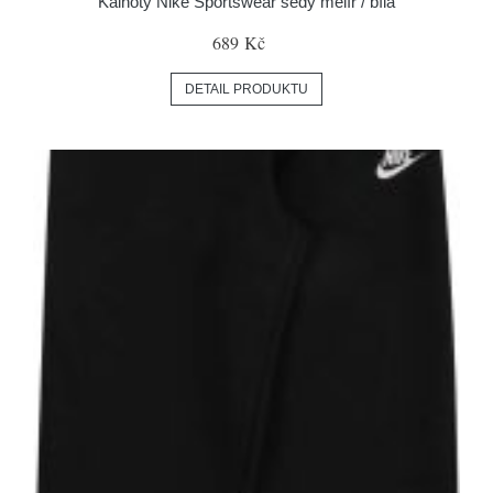
Kalhoty Nike Sportswear šedý melír / bílá
689 Kč
DETAIL PRODUKTU