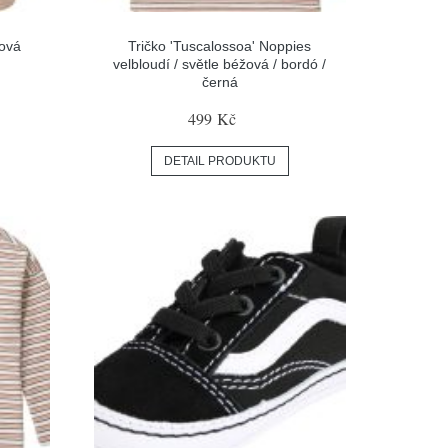
žová
Tričko 'Tuscalossoa' Noppies
velbloudí / světle béžová / bordó /
černá
499 Kč
DETAIL PRODUKTU