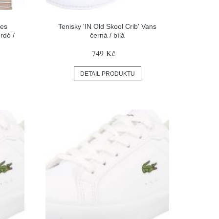
ies
Tenisky 'IN Old Skool Crib' Vans
rdó /
černá / bílá
749 Kč
DETAIL PRODUKTU