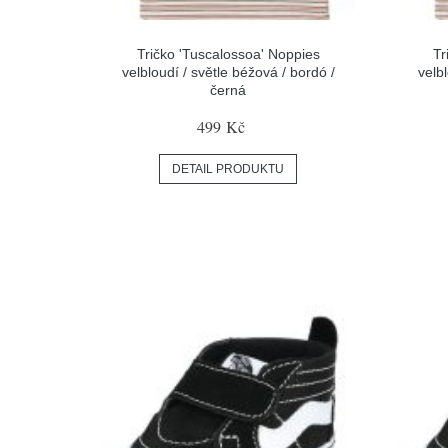
Tričko 'Tuscalossoa' Noppies
Tr
velbloudí / světle béžová / bordó /
velb
černá
499 Kč
DETAIL PRODUKTU