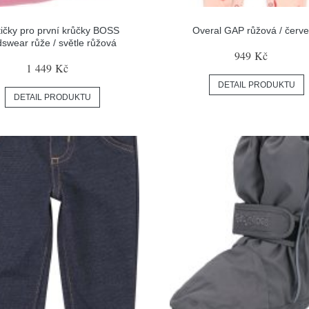
ičky pro první krůčky BOSS
Overal GAP růžová / červ
dswear růže / světle růžová
949 Kč
1 449 Kč
DETAIL PRODUKTU
DETAIL PRODUKTU