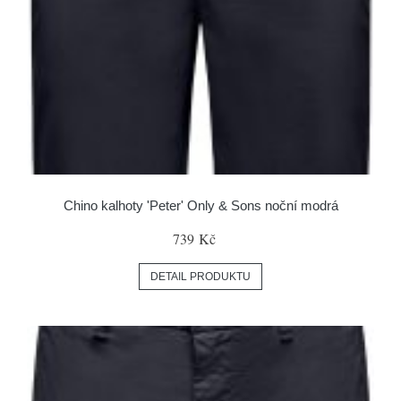
Chino kalhoty 'Peter' Only & Sons noční modrá
739 Kč
DETAIL PRODUKTU