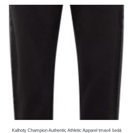
Kalhoty Champion Authentic Athletic Apparel tmavě šedá