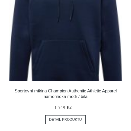
Sportovní mikina Champion Authentic Athletic Apparel
námořnická modř / bílá
1 749 Kč
DETAIL PRODUKTU