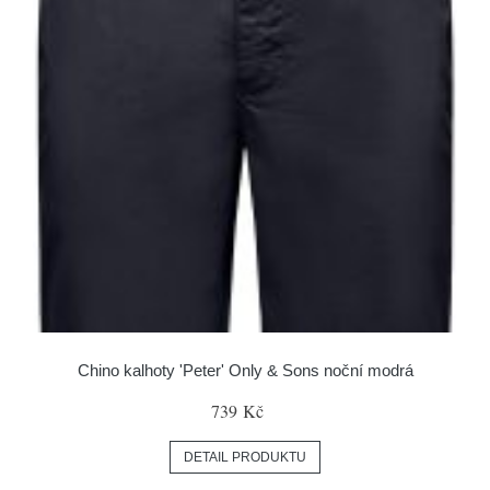
Chino kalhoty 'Peter' Only & Sons noční modrá
739 Kč
DETAIL PRODUKTU