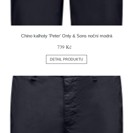
Chino kalhoty 'Peter' Only & Sons noční modrá
739 Kč
DETAIL PRODUKTU