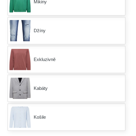
Mikiny
Džíny
Exkluzivně
Kabáty
Košile