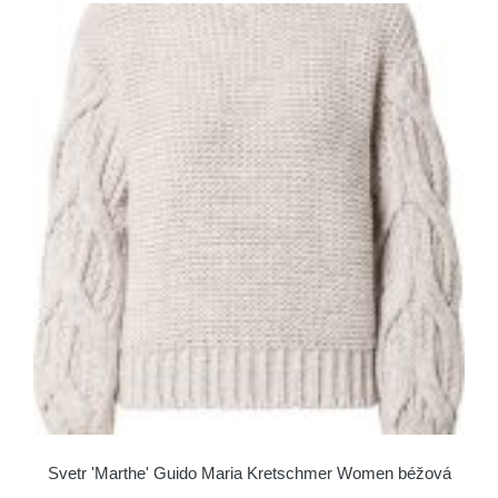
Svetr 'Marthe' Guido Maria Kretschmer Women béžová