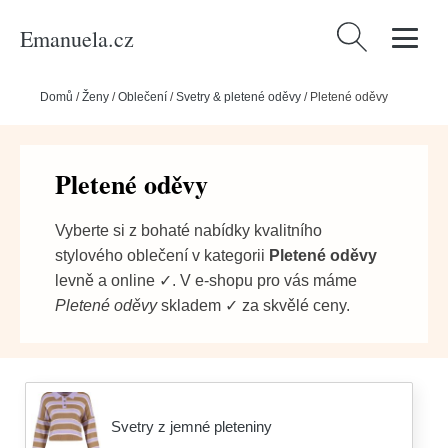
Emanuela.cz
Vyhledávání
Domů
/
Ženy
/
Oblečení
/
Svetry & pletené oděvy
/
Pletené oděvy
Pletené oděvy
Vyberte si z bohaté nabídky kvalitního
stylového oblečení v kategorii
Pletené oděvy
levně a online ✓. V e-shopu pro vás máme
Pletené oděvy
skladem ✓ za skvělé ceny.
Svetry z jemné pleteniny