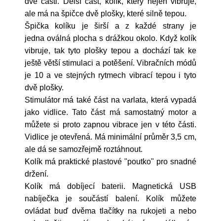
dvě části. Delší část, kolík, který nejen vibruje,
ale má na špičce dvě plošky, které silně tepou.
Špička kolíku je širší a z každé strany je
jedna oválná plocha s drážkou okolo. Když kolík
vibruje, tak tyto plošky tepou a dochází tak ke
ještě větší stimulaci a potěšení. Vibračních módů
je 10 a ve stejných rytmech vibrací tepou i tyto
dvě plošky.
Stimulátor má také část na varlata, která vypadá
jako vidlice. Tato část má samostatný motor a
můžete si proto zapnou vibrace jen v této části.
Vidlice je otevřená. Má minimální průměr 3,5 cm,
ale dá se samozřejmě roztáhnout.
Kolík má praktické plastové "poutko" pro snadné
držení.
Kolík má dobíjecí baterii. Magnetická USB
nabíječka je součástí balení. Kolík můžete
ovládat buď dvěma tlačítky na rukojeti a nebo