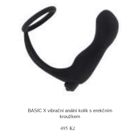
BASIC X vibrační anální kolík s erekčním
kroužkem
495 Kč