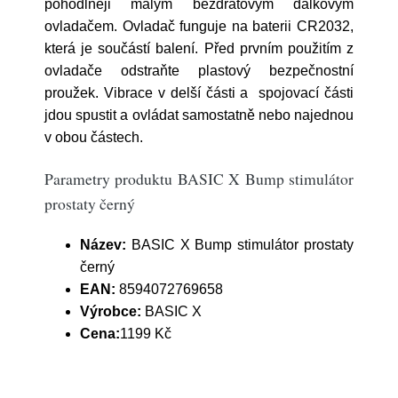
pohodlněji malým bezdrátovým dálkovým
ovladačem. Ovladač funguje na baterii CR2032,
která je součástí balení. Před prvním použitím z
ovladače odstraňte plastový bezpečnostní
proužek. Vibrace v delší části a spojovací části
jdou spustit a ovládat samostatně nebo najednou
v obou částech.
Parametry produktu BASIC X Bump stimulátor
prostaty černý
Název:
BASIC X Bump stimulátor prostaty
černý
EAN:
8594072769658
Výrobce:
BASIC X
Cena:
1199 Kč