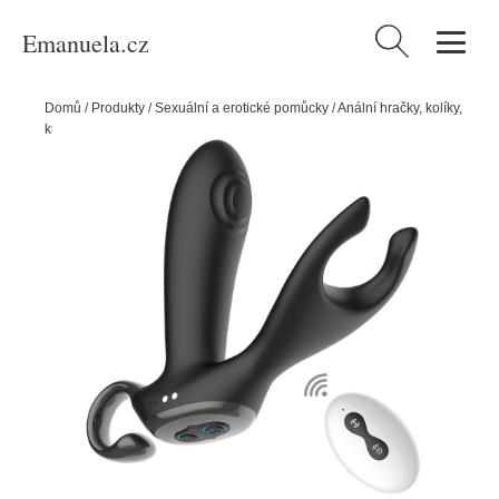
Emanuela.cz
Vyhledávání
Domů
/
Produkty
/
Sexuální a erotické pomůcky
/
Anální hračky, kolíky,
kuličky
/
BASIC X Bump stimulátor prostaty černý