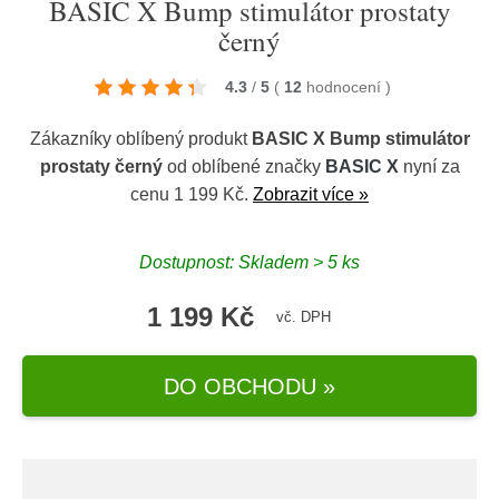
BASIC X Bump stimulátor prostaty
černý
4.3
/
5
(
12
hodnocení
)
Zákazníky oblíbený produkt
BASIC X Bump stimulátor
prostaty černý
od oblíbené značky
BASIC X
nyní za
cenu 1 199 Kč.
Zobrazit více »
Dostupnost: Skladem > 5 ks
1 199 Kč
vč. DPH
DO OBCHODU »