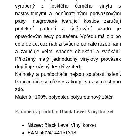
vyrobený z lesklého černého vinylu s
nastavitelnými a odnímatelnými podvazkovými
pásy. Integrované tvarující kostice zaručují
perfektní padnutí a šněrování vzadu je
opravdovým sexy poutačem. Vpředu má zip po
celé délce, což nabízí svůdné pomalé rozepínání
a zaručuje velmi snadné oblékání a svlékání.
Přiložený malý jednoduchý vinylový provázek
doplňuje krásný, lesklý vzhled.
Kalhotky a punčocháče nejsou součástí balení.
Punčocháče si můžete zakoupit v našem eshopu
zde.
Materiál: 100% polyester, polyuretanový zátěr.
Parametry produktu Black Level Vinyl korzet
Název:
Black Level Vinyl korzet
EAN:
4024144151318