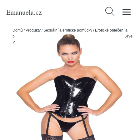
Emanuela.cz
Vyhledávání
Domů
/
Produkty
/
Sexuální a erotické pomůcky
/
Erotické oblečení a
prádlo
/
Dámské erotické prádlo
/
Dámské erotické korzety
/
Black Level
Vinyl korzet