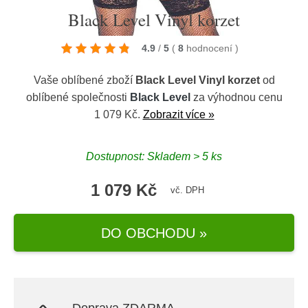
Black Level Vinyl korzet
4.9
/
5
(
8
hodnocení
)
Vaše oblíbené zboží
Black Level Vinyl korzet
od
oblíbené společnosti
Black Level
za výhodnou cenu
1 079 Kč.
Zobrazit více »
Dostupnost: Skladem > 5 ks
1 079 Kč
vč. DPH
DO OBCHODU »