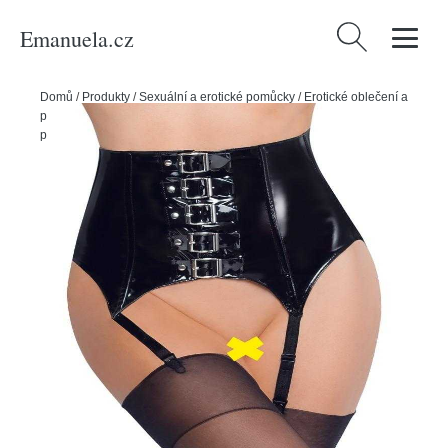
Emanuela.cz
Vyhledávání
Domů
/
Produkty
/
Sexuální a erotické pomůcky
/
Erotické oblečení a
prádlo
/
Dámské erotické prádlo
/
Dámské erotické podvazky a
podvazkové pásy
/
Black Level Vinylový podvazkový pás - černý