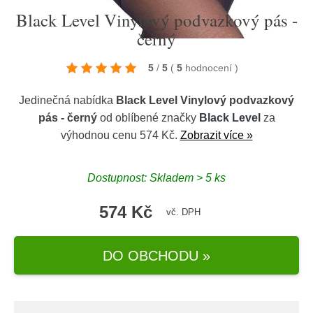
Black Level Vinylový podvazkový pás -
černý
5
/
5
(
5
hodnocení
)
Jedinečná nabídka
Black Level Vinylový podvazkový
pás - černý
od oblíbené značky
Black Level
za
výhodnou cenu 574 Kč.
Zobrazit více »
Dostupnost: Skladem > 5 ks
574 Kč
vč. DPH
DO OBCHODU »