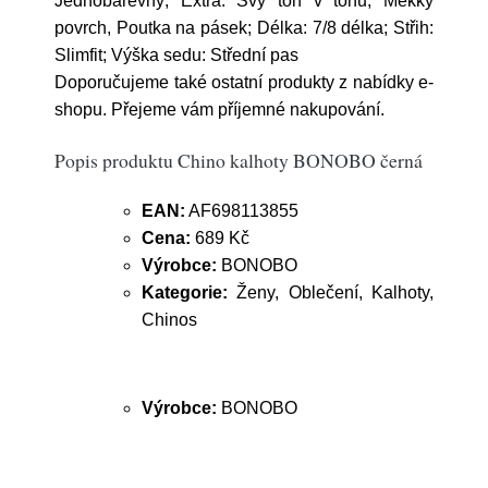
Jednobarevný; Extra: Švy tón v tónu, Měkký
povrch, Poutka na pásek; Délka: 7/8 délka; Střih:
Slimfit; Výška sedu: Střední pas
Doporučujeme také ostatní produkty z nabídky e-
shopu. Přejeme vám příjemné nakupování.
Popis produktu Chino kalhoty BONOBO černá
EAN:
AF698113855
Cena:
689 Kč
Výrobce:
BONOBO
Kategorie:
Ženy, Oblečení, Kalhoty,
Chinos
Výrobce:
BONOBO