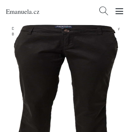
Emanuela.cz
Vyhledávání
Domů
/
Produkty
/
Ženy
/
Oblečení
/
Kalhoty
/
Chinos
/
Chino kalhoty
BONOBO černá