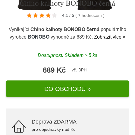
Chino kalhoty BONOBO černá
4.1
/
5
(
7
hodnocení
)
Vynikající
Chino kalhoty BONOBO černá
populárního
výrobce
BONOBO
výhodně za 689 Kč.
Zobrazit více »
Dostupnost: Skladem > 5 ks
689 Kč
vč. DPH
DO OBCHODU »
Doprava ZDARMA
pro objednávky nad Kč