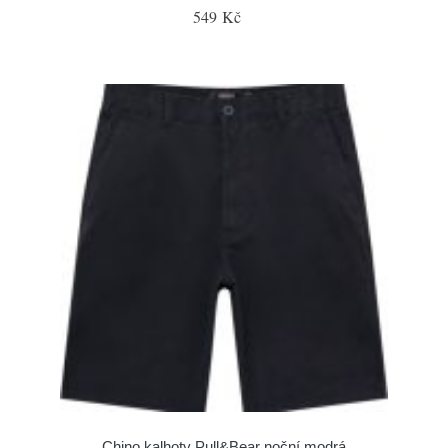
549 Kč
Chino kalhoty Pull&Bear noční modrá