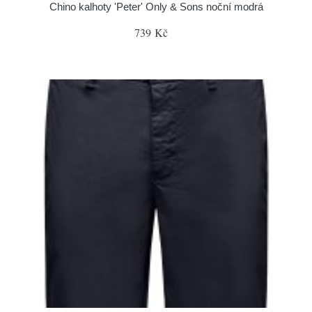
Chino kalhoty 'Peter' Only & Sons noční modrá
739 Kč