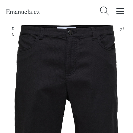
Emanuela.cz
Vyhledávání
Domů
/
Produkty
/
Muži
/
Oblečení
/
Kalhoty
/
Kraťasy
/
Chino kraťasy
/
Chino kalhoty 'CARLTON' Selected Homme černá