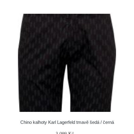
Chino kalhoty Karl Lagerfeld tmavě šedá / černá
3 099 Kč