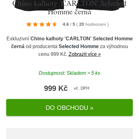
Chino kalhoty 'CARLTON' Selected
Homme černá
4.6
/
5
(
20
hodnocení
)
Exkluzivní
Chino kalhoty 'CARLTON' Selected Homme
černá
od producenta
Selected Homme
za výhodnou
cenu 999 Kč.
Zobrazit více »
Dostupnost: Skladem > 5 ks
999 Kč
vč. DPH
DO OBCHODU »