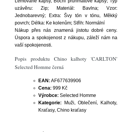
Lemované kapsy, Boční průhmatové kapsy; Typ
uzávěru: Zip; Materiál: Bavlna; Vzor:
Jednobarevný; Extra: Švy tón v tónu, Měkký
povrch; Délka: Ke kolenům; Střih: Normální
Nákup přes nás znamená jistotu dobré ceny.
Úspora a spokojenost z nákupu, záleží nám na
vaší spokojenosti.
Popis produktu Chino kalhoty 'CARLTON'
Selected Homme černá
EAN:
AF677639906
Cena:
999 Kč
Výrobce:
Selected Homme
Kategorie:
Muži, Oblečení, Kalhoty,
Kraťasy, Chino kraťasy