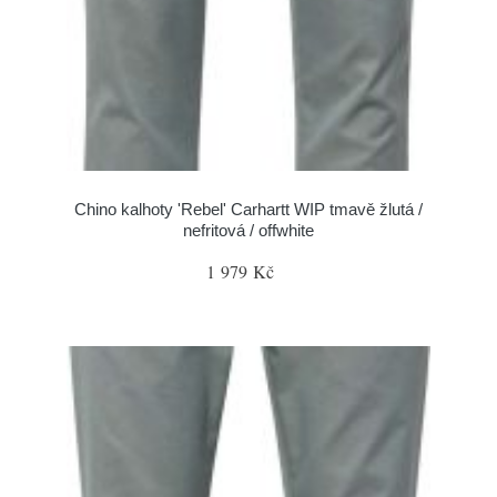
Chino kalhoty 'Rebel' Carhartt WIP tmavě žlutá /
nefritová / offwhite
1 979 Kč