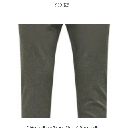
989 Kč
Chino kalhoty 'Mark' Only & Sons jedle /