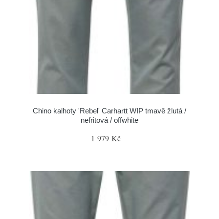
Chino kalhoty 'Rebel' Carhartt WIP tmavě žlutá /
nefritová / offwhite
1 979 Kč