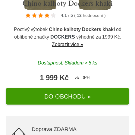
Chino kalhoty Dockers khaki
4.1
/
5
(
12
hodnocení
)
Poctivý výrobek
Chino kalhoty Dockers khaki
od
oblíbené značky
DOCKERS
výhodně za 1999 Kč.
Zobrazit více »
Dostupnost: Skladem > 5 ks
1 999 Kč
vč. DPH
DO OBCHODU »
Doprava ZDARMA