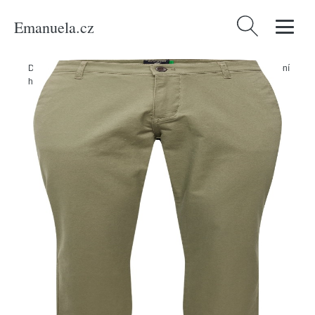
Emanuela.cz
Vyhledávání
Domů
/
Produkty
/
Muži
/
Oblečení
/
Příležitosti
/
Svatba
/
Pro svatební
hosty
/
Spodní díly
/
Chinos
/
Chino kalhoty Dockers khaki