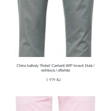
Chino kalhoty 'Rebel' Carhartt WIP tmavě žlutá /
nefritová / offwhite
1 979 Kč