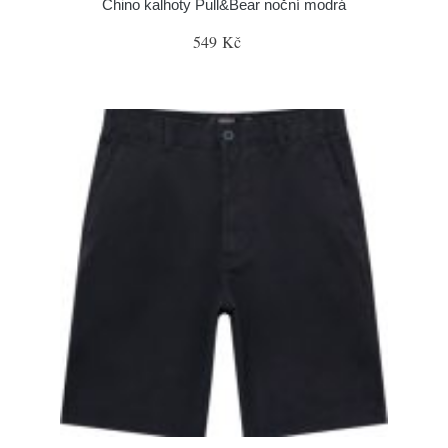
Chino kalhoty Pull&Bear noční modrá
549 Kč