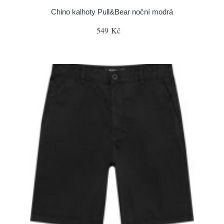
Chino kalhoty Pull&Bear noční modrá
549 Kč