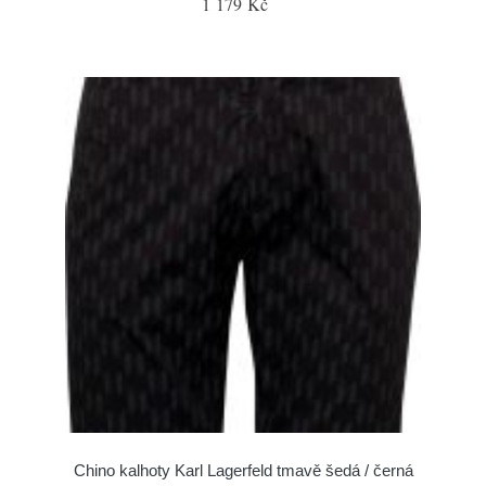
1 179 Kč
Chino kalhoty Karl Lagerfeld tmavě šedá / černá