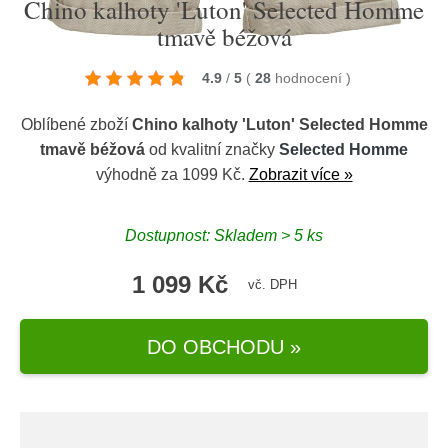
Chino kalhoty 'Luton' Selected Homme
tmavě béžová
4.9
/
5
(
28
hodnocení
)
Oblíbené zboží
Chino kalhoty 'Luton' Selected Homme
tmavě béžová
od kvalitní značky
Selected Homme
výhodně za 1099 Kč.
Zobrazit více »
Dostupnost: Skladem > 5 ks
1 099 Kč
vč. DPH
DO OBCHODU »