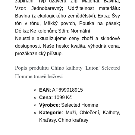
zapínání; Typ uzávěru: Zip; Materiál: Bavlna;
Vzor: Jednobarevný; Udržitelnost materiálu:
Bavlna (z ekologického zemědělství); Extra: Švy
tón v tónu, Měkký povrch, Poutka na pásek;
Délka: Ke kolenům; Střih: Normální
Neustále aktualizujeme ceny zboží a skladové
dostupnosti. Naše heslo: kvalita, výhodná cena,
prozákaznický přístup.
Popis produktu Chino kalhoty 'Luton' Selected
Homme tmavě béžová
EAN:
AF699018915
Cena:
1099 Kč
Výrobce:
Selected Homme
Kategorie:
Muži, Oblečení, Kalhoty,
Kraťasy, Chino kraťasy