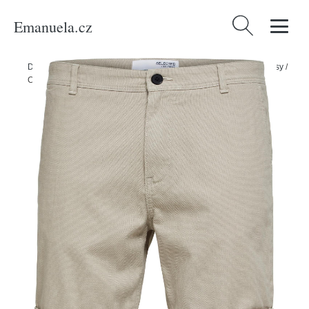
Emanuela.cz
Vyhledávání
Domů
/
Produkty
/
Muži
/
Oblečení
/
Kalhoty
/
Kraťasy
/
Chino kraťasy
/
Chino kalhoty 'Luton' Selected Homme tmavě béžová