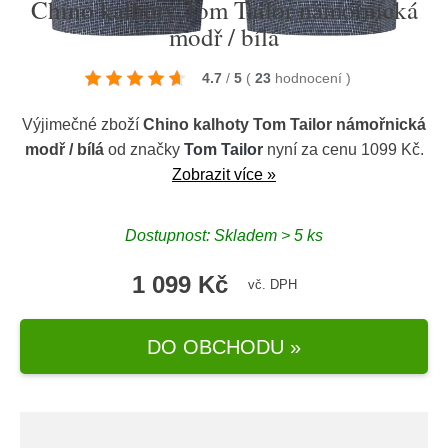
Chino kalhoty Tom Tailor námořnická
modř / bílá
4.7
/
5
(
23
hodnocení
)
Výjimečné zboží
Chino kalhoty Tom Tailor námořnická
modř / bílá
od značky
Tom Tailor
nyní za cenu 1099 Kč.
Zobrazit více »
Dostupnost: Skladem > 5 ks
1 099 Kč
vč. DPH
DO OBCHODU »