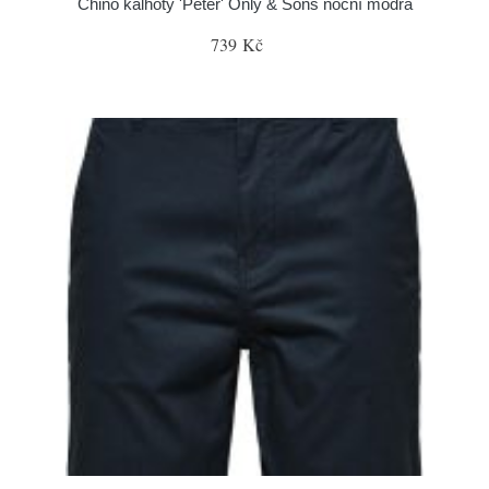
Chino kalhoty 'Peter' Only & Sons noční modrá
739 Kč