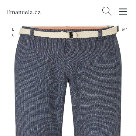
Emanuela.cz
Vyhledávání
Domů
/
Produkty
/
Muži
/
Oblečení
/
Kalhoty
/
Kraťasy
/
Chino kraťasy
/
Chino kalhoty Tom Tailor námořnická modř / bílá