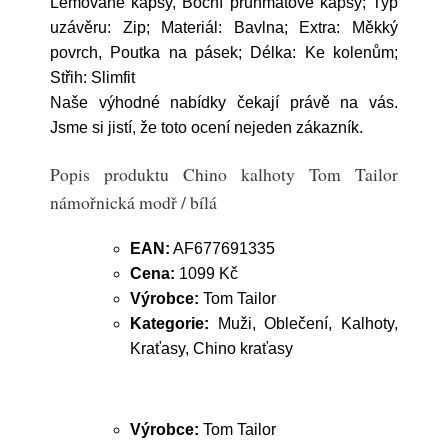
Lemované kapsy, Boční průhmatové kapsy; Typ
uzávěru: Zip; Materiál: Bavlna; Extra: Měkký
povrch, Poutka na pásek; Délka: Ke kolenům;
Střih: Slimfit
Naše výhodné nabídky čekají právě na vás.
Jsme si jistí, že toto ocení nejeden zákazník.
Popis produktu Chino kalhoty Tom Tailor
námořnická modř / bílá
EAN:
AF677691335
Cena:
1099 Kč
Výrobce:
Tom Tailor
Kategorie:
Muži, Oblečení, Kalhoty,
Kraťasy, Chino kraťasy
Výrobce:
Tom Tailor