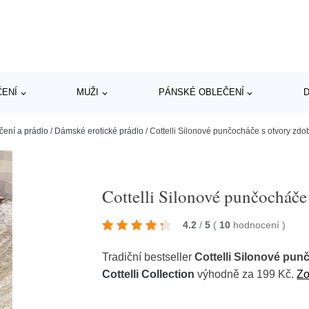
ČENÍ
MUŽI
PÁNSKÉ OBLEČENÍ
D
čení a prádlo
/
Dámské erotické prádlo
/
Cottelli Silonové punčocháče s otvory zd
Cottelli Silonové punčocháče
4.2
/
5
(
10
hodnocení
)
Tradiční bestseller
Cottelli Silonové pu
Cottelli Collection
výhodně za 199 Kč.
Zo