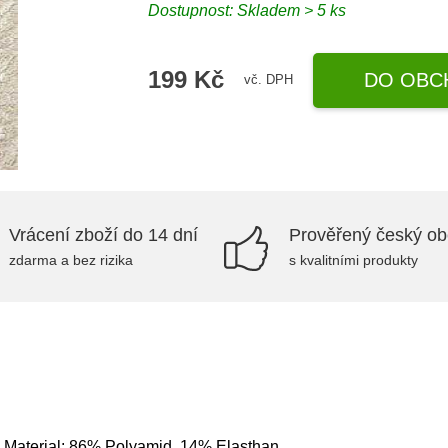
Dostupnost: Skladem > 5 ks
199 Kč
DO OBC
vč. DPH
Vrácení zboží do 14 dní
Prověřený český o
zdarma a bez rizika
s kvalitními produkty
 Material: 86% Polyamid, 14% Elasthan.