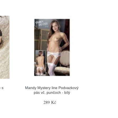
 s
Mandy Mystery line Podvazkový
pás vč. punčoch - bílý
289 Kč