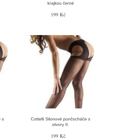
krajkou černé
199 Kč
 s
Cottelli Silonové punčocháče s
otvory II.
199 Kč