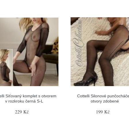
elli Síťovaný komplet s otvorem
Cottelli Silonové punčocháče
v rozkroku černá S-L
otvory zdobené
229 Kč
199 Kč