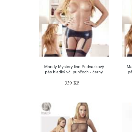
Mandy Mystery line Podvazkový
Ma
pás hladký vč. punčoch - černý
pá
339 Kč