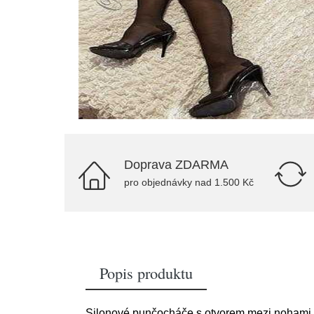
Doprava ZDARMA
pro objednávky nad 1.500 Kč
Popis produktu
Silonové punčocháče s otvorem mezi nohami.