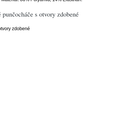
vé punčocháče s otvory zdobené
otvory zdobené