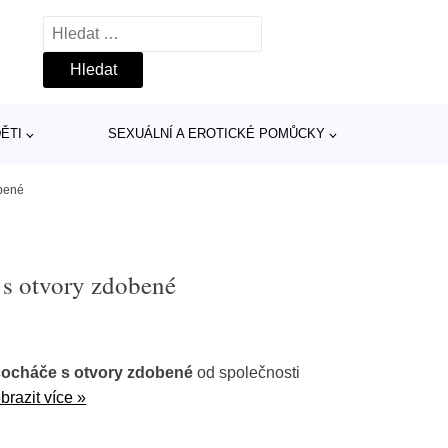
Vyhledávání
ĚTI
SEXUÁLNÍ A EROTICKÉ POMŮCKY
obené
 s otvory zdobené
nčocháče s otvory zdobené
od společnosti
brazit více »