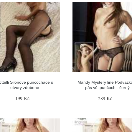
ottelli Silonové punčocháče s
Mandy Mystery line Podvazk
otvory zdobené
pás vč. punčoch - černý
199 Kč
289 Kč