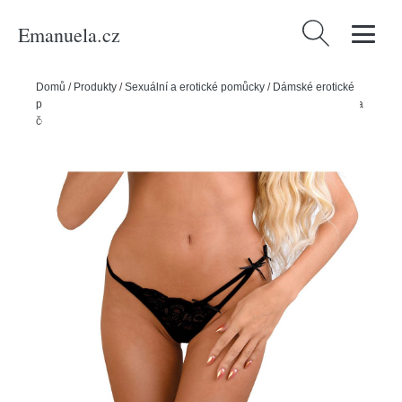
Emanuela.cz
Vyhledávání
Domů
/
Produkty
/
Sexuální a erotické pomůcky
/
Dámské erotické
prádlo
/
Dámské erotické kalhotky a tanga
/
Daring Intim tanga Gina
černá