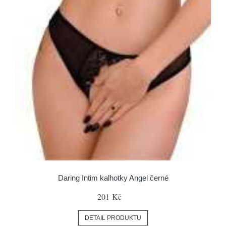
Daring Intim kalhotky Angel černé
201 Kč
DETAIL PRODUKTU