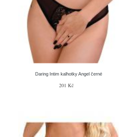
Daring Intim kalhotky Angel černé
201 Kč