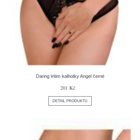
Daring Intim kalhotky Angel černé
201 Kč
DETAIL PRODUKTU