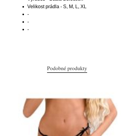
Velikost prádla - S, M, L, XL
-
-
-
Podobné produkty