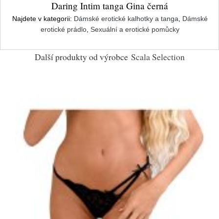
Daring Intim tanga Gina černá
Najdete v kategorii:
Dámské erotické kalhotky a tanga
,
Dámské
erotické prádlo
,
Sexuální a erotické pomůcky
Další produkty od výrobce
Scala Selection