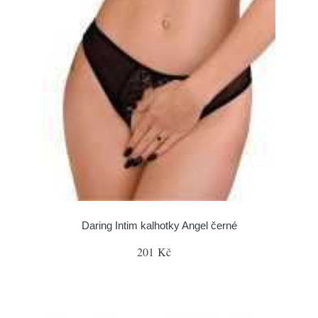
Daring Intim kalhotky Angel černé
201 Kč