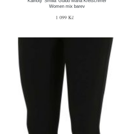
Kalhoty 'Smilla' Guido Maria Kretschmer
Women mix barev
1 099 Kč