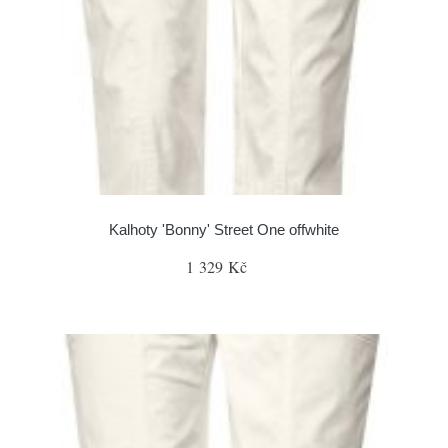
Kalhoty 'Bonny' Street One offwhite
1 329 Kč