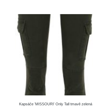
Kapsáče 'MISSOURI' Only Tall tmavě zelená