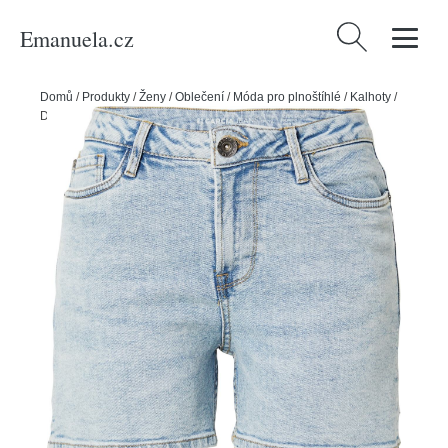
Emanuela.cz
Vyhledávání
Domů
/
Produkty
/
Ženy
/
Oblečení
/
Móda pro plnoštíhlé
/
Kalhoty
/
Džíny 'Celia' GARCIA modrá džínovina