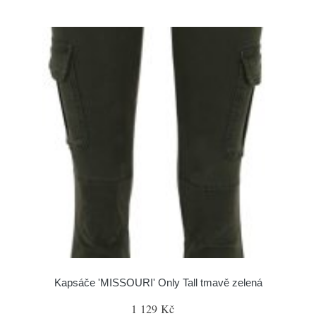
Kapsáče 'MISSOURI' Only Tall tmavě zelená
1 129 Kč