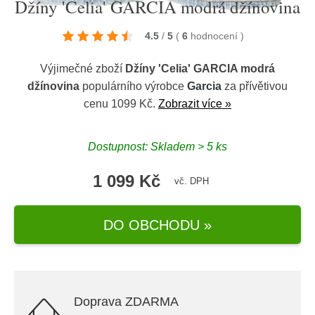
Džíny 'Celia' GARCIA modrá džínovina
4.5
/
5
(
6
hodnocení
)
Výjimečné zboží
Džíny 'Celia' GARCIA modrá
džínovina
populárního výrobce
Garcia
za přívětivou
cenu 1099 Kč.
Zobrazit více »
Dostupnost: Skladem > 5 ks
1 099 Kč
vč. DPH
DO OBCHODU »
Doprava ZDARMA