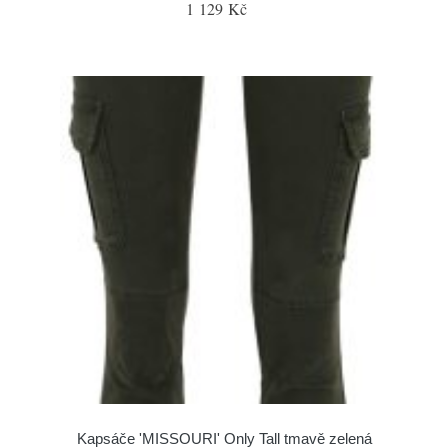
1 129 Kč
Kapsáče 'MISSOURI' Only Tall tmavě zelená