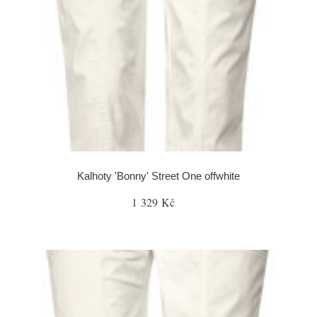
Kalhoty 'Bonny' Street One offwhite
1 329 Kč