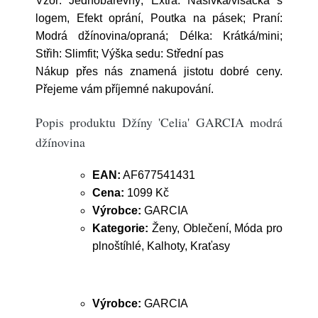
Vzor: Jednobarevný; Extra: Nášivka/visačka s
logem, Efekt oprání, Poutka na pásek; Praní:
Modrá džínovina/opraná; Délka: Krátká/mini;
Střih: Slimfit; Výška sedu: Střední pas
Nákup přes nás znamená jistotu dobré ceny.
Přejeme vám příjemné nakupování.
Popis produktu Džíny 'Celia' GARCIA modrá
džínovina
EAN:
AF677541431
Cena:
1099 Kč
Výrobce:
GARCIA
Kategorie:
Ženy, Oblečení, Móda pro
plnoštíhlé, Kalhoty, Kraťasy
Výrobce:
GARCIA