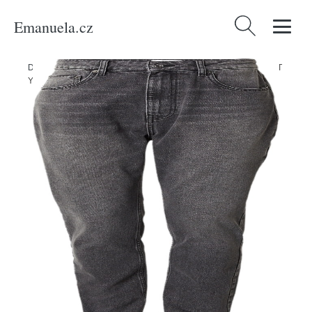
Emanuela.cz
Vyhledávání
Domů
/
Produkty
/
Muži
/
Oblečení
/
Exkluzivně
/
Džíny 'Emil' ABOUT
YOU x Jaime Lorente šedá džínová