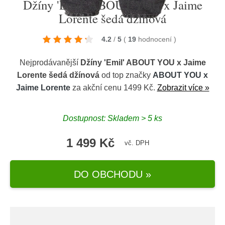
Džíny 'Emil' ABOUT YOU x Jaime
Lorente šedá džínová
4.2
/
5
(
19
hodnocení
)
Nejprodávanější
Džíny 'Emil' ABOUT YOU x Jaime
Lorente šedá džínová
od top značky
ABOUT YOU x
Jaime Lorente
za akční cenu 1499 Kč.
Zobrazit více »
Dostupnost: Skladem > 5 ks
1 499 Kč
vč. DPH
DO OBCHODU »