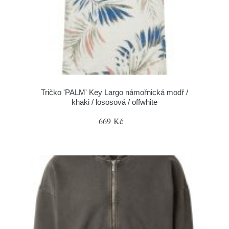
Tričko 'PALM' Key Largo námořnická modř /
khaki / lososová / offwhite
669 Kč