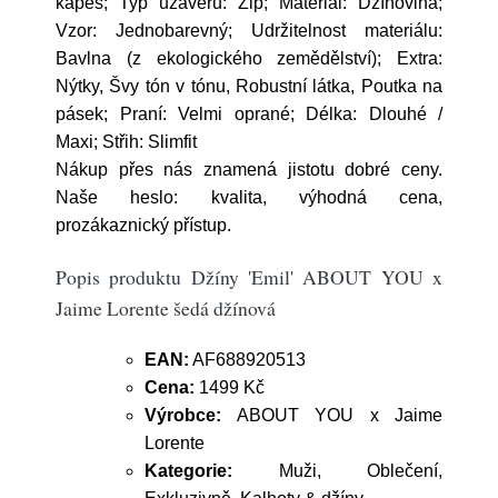
kapes; Typ uzávěru: Zip; Materiál: Džínovina;
Vzor: Jednobarevný; Udržitelnost materiálu:
Bavlna (z ekologického zemědělství); Extra:
Nýtky, Švy tón v tónu, Robustní látka, Poutka na
pásek; Praní: Velmi oprané; Délka: Dlouhé /
Maxi; Střih: Slimfit
Nákup přes nás znamená jistotu dobré ceny.
Naše heslo: kvalita, výhodná cena,
prozákaznický přístup.
Popis produktu Džíny 'Emil' ABOUT YOU x
Jaime Lorente šedá džínová
EAN:
AF688920513
Cena:
1499 Kč
Výrobce:
ABOUT YOU x Jaime
Lorente
Kategorie:
Muži, Oblečení,