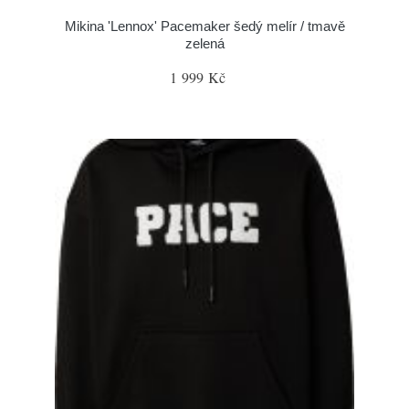
Mikina 'Lennox' Pacemaker šedý melír / tmavě
zelená
1 999 Kč