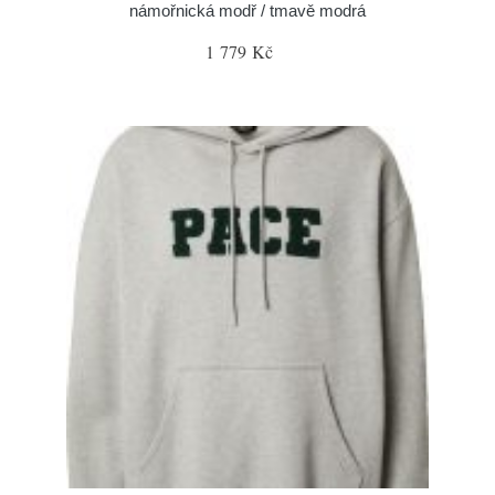
námořnická modř / tmavě modrá
1 779 Kč