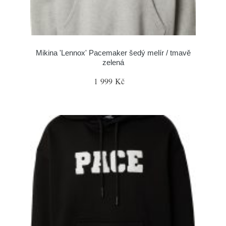
Mikina 'Lennox' Pacemaker šedý melír / tmavě
zelená
1 999 Kč