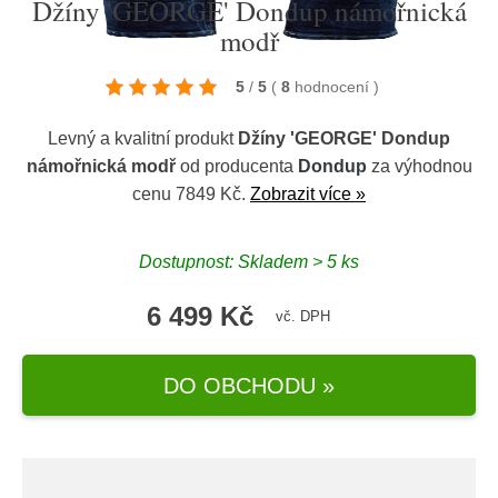
Džíny 'GEORGE' Dondup námořnická
modř
5
/
5
(
8
hodnocení
)
Levný a kvalitní produkt
Džíny 'GEORGE' Dondup
námořnická modř
od producenta
Dondup
za výhodnou
cenu 7849 Kč.
Zobrazit více »
Dostupnost: Skladem > 5 ks
6 499 Kč
vč. DPH
DO OBCHODU »