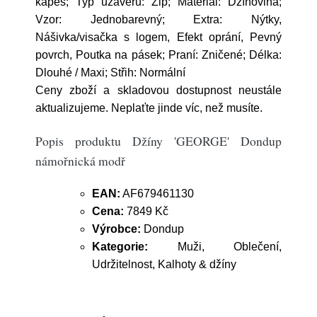
kapes; Typ uzávěru: Zip; Materiál: Džínovina;
Vzor: Jednobarevný; Extra: Nýtky,
Nášivka/visačka s logem, Efekt oprání, Pevný
povrch, Poutka na pásek; Praní: Zničené; Délka:
Dlouhé / Maxi; Střih: Normální
Ceny zboží a skladovou dostupnost neustále
aktualizujeme. Neplaťte jinde víc, než musíte.
Popis produktu Džíny 'GEORGE' Dondup
námořnická modř
EAN:
AF679461130
Cena:
7849 Kč
Výrobce:
Dondup
Kategorie:
Muži, Oblečení,
Udržitelnost, Kalhoty & džíny