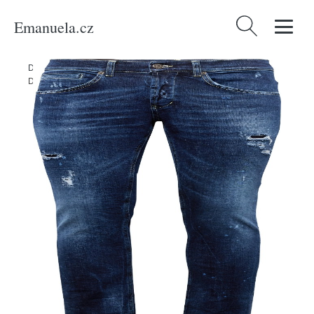
Emanuela.cz
Vyhledávání
Domů
/
Produkty
/
Muži
/
Oblečení
/
Udržitelnost
/
Kalhoty & džíny
/
Džíny 'GEORGE' Dondup námořnická modř