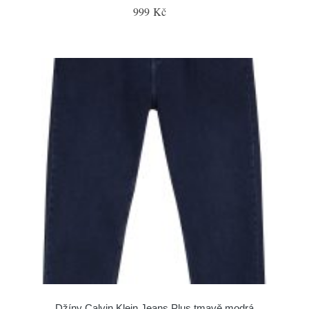
999 Kč
Džíny Calvin Klein Jeans Plus tmavě modrá