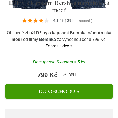
Džíny s kapsami Bershka námořnická
modř
4.1
/
5
(
29
hodnocení
)
Oblíbené zboží
Džíny s kapsami Bershka námořnická
modř
od firmy
Bershka
za výhodnou cenu 799 Kč.
Zobrazit více »
Dostupnost: Skladem > 5 ks
799 Kč
vč. DPH
DO OBCHODU »