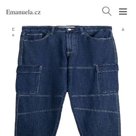
Emanuela.cz
Vyhledávání
Domů
/
Produkty
/
Muži
/
Oblečení
/
Džíny
/
Džíny s kapsami Bershka
námořnická modř