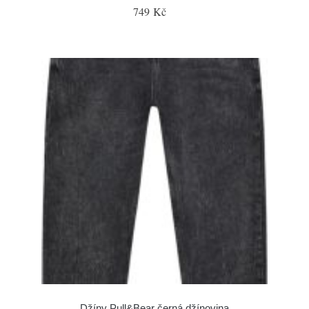
749 Kč
Džíny Pull&Bear černá džínovina