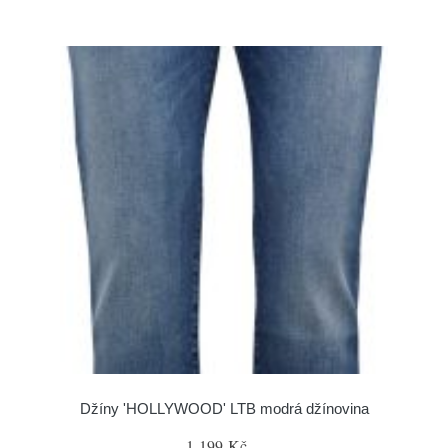
Džíny 'HOLLYWOOD' LTB modrá džínovina
1 199 Kč