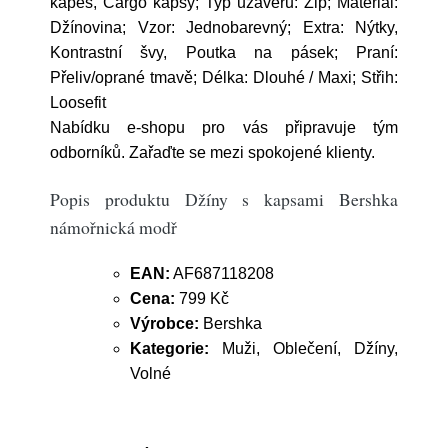
kapes, Cargo kapsy; Typ uzávěru: Zip; Materiál:
Džínovina; Vzor: Jednobarevný; Extra: Nýtky,
Kontrastní švy, Poutka na pásek; Praní:
Přeliv/oprané tmavě; Délka: Dlouhé / Maxi; Střih:
Loosefit
Nabídku e-shopu pro vás připravuje tým
odborníků. Zařaďte se mezi spokojené klienty.
Popis produktu Džíny s kapsami Bershka
námořnická modř
EAN:
AF687118208
Cena:
799 Kč
Výrobce:
Bershka
Kategorie:
Muži, Oblečení, Džíny,
Volné