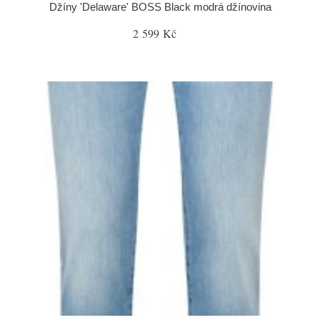
Džíny 'Delaware' BOSS Black modrá džínovina
2 599 Kč