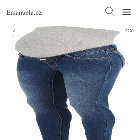
Emanuela.cz
Vyhledávání
Domů
/
Produkty
/
Ženy
/
Oblečení
/
Těhotenská móda
/
Džíny & kalhoty
/
Džíny 'ZIA' Vero Moda Maternity modrá džínovina