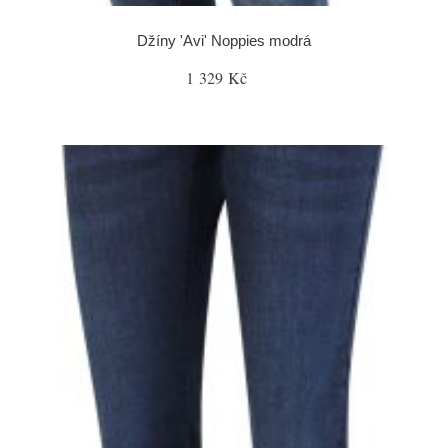
Džíny 'Avi' Noppies modrá
1 329 Kč