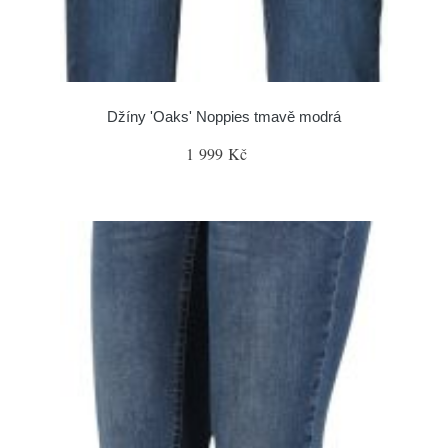
Džíny 'Oaks' Noppies tmavě modrá
1 999 Kč