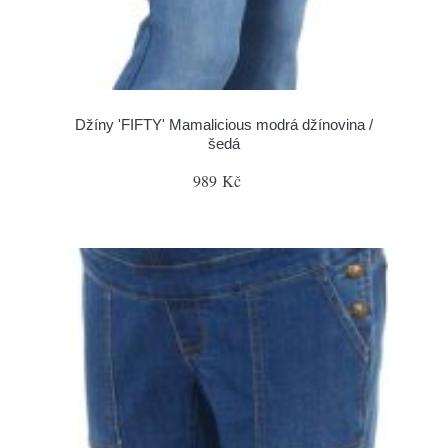
Džíny 'FIFTY' Mamalicious modrá džínovina /
šedá
989 Kč