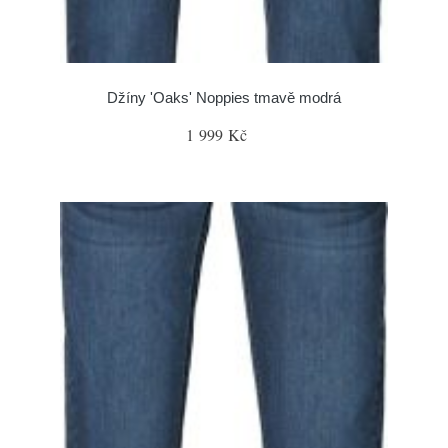
Džíny 'Oaks' Noppies tmavě modrá
1 999 Kč