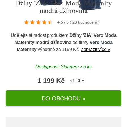
Džíny 'ZIA' Vero Moda Maternity
modrá džínovina
4.5
/
5
(
26
hodnocení
)
Udělejte si radost produktem
Džíny 'ZIA' Vero Moda
Maternity modrá džínovina
od firmy
Vero Moda
Maternity
výhodně za 1199 Kč.
Zobrazit více »
Dostupnost: Skladem > 5 ks
1 199 Kč
vč. DPH
DO OBCHODU »