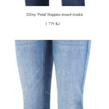
Džíny 'Petal' Noppies tmavě modrá
1 779 Kč