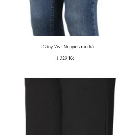
Džíny 'Avi' Noppies modrá
1 329 Kč