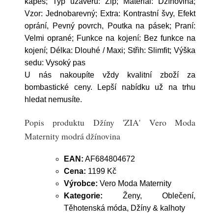
kapes; Typ uzávěru: Zip; Materiál: Džínovina;
Vzor: Jednobarevný; Extra: Kontrastní švy, Efekt
oprání, Pevný povrch, Poutka na pásek; Praní:
Velmi oprané; Funkce na kojení: Bez funkce na
kojení; Délka: Dlouhé / Maxi; Střih: Slimfit; Výška
sedu: Vysoký pas
U nás nakoupíte vždy kvalitní zboží za
bombastické ceny. Lepší nabídku už na trhu
hledat nemusíte.
Popis produktu Džíny 'ZIA' Vero Moda
Maternity modrá džínovina
EAN:
AF684804672
Cena:
1199 Kč
Výrobce:
Vero Moda Maternity
Kategorie:
Ženy, Oblečení,
Těhotenská móda, Džíny & kalhoty