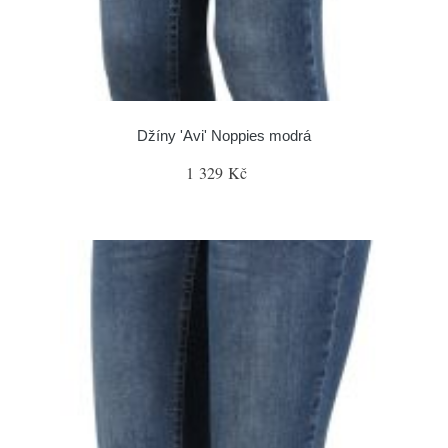
Džíny 'Avi' Noppies modrá
1 329 Kč