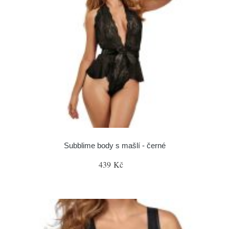
Subblime body s mašlí - černé
439 Kč