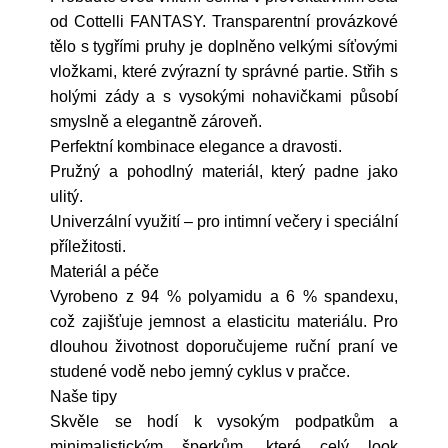
od Cottelli FANTASY. Transparentní provázkové
tělo s tygřími pruhy je doplněno velkými síťovými
vložkami, které zvýrazní ty správné partie. Střih s
holými zády a s vysokými nohavičkami působí
smyslně a elegantně zároveň.
Perfektní kombinace elegance a dravosti.
Pružný a pohodlný materiál, který padne jako
ulitý.
Univerzální využití – pro intimní večery i speciální
příležitosti.
Materiál a péče
Vyrobeno z 94 % polyamidu a 6 % spandexu,
což zajišťuje jemnost a elasticitu materiálu. Pro
dlouhou životnost doporučujeme ruční praní ve
studené vodě nebo jemný cyklus v pračce.
Naše tipy
Skvěle se hodí k vysokým podpatkům a
minimalistickým šperkům, které celý look