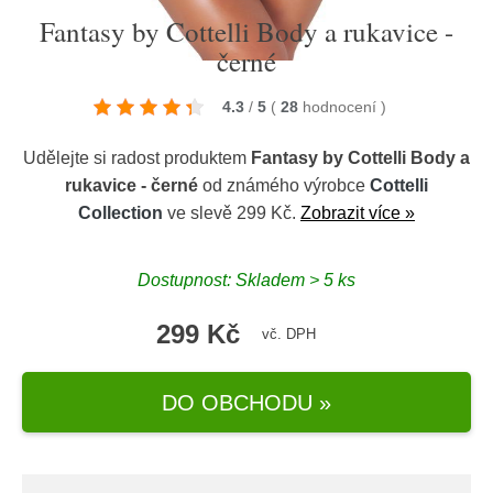
Fantasy by Cottelli Body a rukavice -
černé
4.3
/
5
(
28
hodnocení
)
Udělejte si radost produktem
Fantasy by Cottelli Body a
rukavice - černé
od známého výrobce
Cottelli
Collection
ve slevě 299 Kč.
Zobrazit více »
Dostupnost: Skladem > 5 ks
299 Kč
vč. DPH
DO OBCHODU »