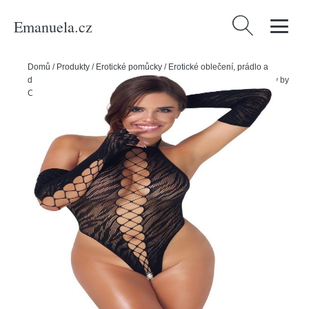
Emanuela.cz
Vyhledávání
Domů
/
Produkty
/
Erotické pomůcky
/
Erotické oblečení, prádlo a
doplňky
/
Dámské erotické prádlo
/
Dámská erotická body
/
Fantasy by
Cottelli Body a rukavice - černé