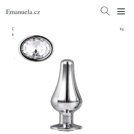
Emanuela.cz
Vyhledávání
Domů
/
Produkty
/
Sexuální a erotické pomůcky
/
Anální hračky, kolíky,
kuličky
/
Gleaming love anální kolík Silver S