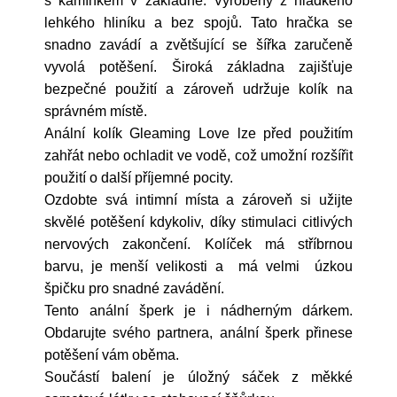
s kamínkem v základně. Vyrobený z hladkého
lehkého hliníku a bez spojů. Tato hračka se
snadno zavádí a zvětšující se šířka zaručeně
vyvolá potěšení. Široká základna zajišťuje
bezpečné použití a zároveň udržuje kolík na
správném místě.
Anální kolík Gleaming Love lze před použitím
zahřát nebo ochladit ve vodě, což umožní rozšířit
použití o další příjemné pocity.
Ozdobte svá intimní místa a zároveň si užijte
skvělé potěšení kdykoliv, díky stimulaci citlivých
nervových zakončení. Kolíček má stříbrnou
barvu, je menší velikosti a má velmi úzkou
špičku pro snadné zavádění.
Tento anální šperk je i nádherným dárkem.
Obdarujte svého partnera, anální šperk přinese
potěšení vám oběma.
Součástí balení je úložný sáček z měkké