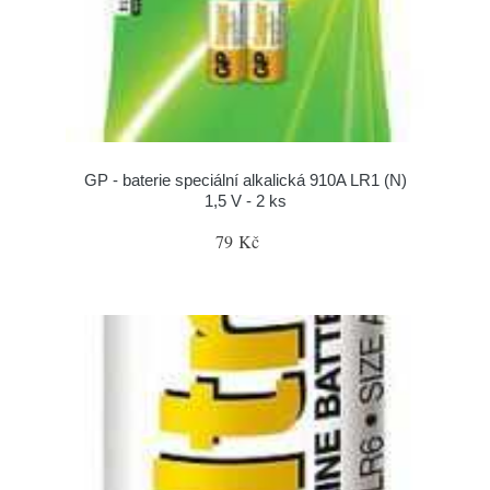
GP - baterie speciální alkalická 910A LR1 (N)
1,5 V - 2 ks
79 Kč