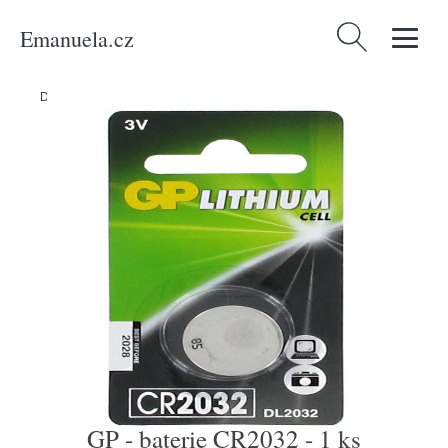
Emanuela.cz
Vyhledávání
Domů
/
Produkty
/
Nabíječky a baterie
/
GP - baterie CR2032 - 1 ks
GP - baterie CR2032 - 1 ks