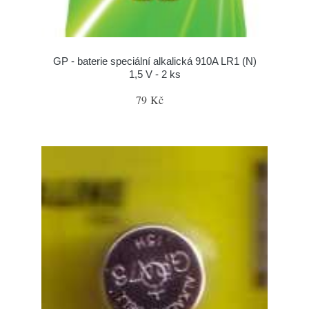
GP - baterie speciální alkalická 910A LR1 (N)
1,5 V - 2 ks
79 Kč