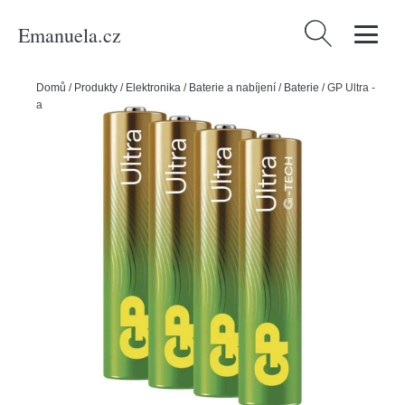
Emanuela.cz
Vyhledávání
Domů
/
Produkty
/
Elektronika
/
Baterie a nabíjení
/
Baterie
/
GP Ultra -
alkalická baterie AAA 4 ks