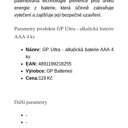
patentovaná technologie prevence proti úniku
energie z baterie, která účinně zabraňuje
vytečení a zajišťuje její bezpečné uzavření.
Parametry produktu GP Ultra - alkalická baterie
AAA 4 ks
Název:
GP Ultra - alkalická baterie AAA 4
ks
EAN:
4891199218255
Výrobce:
GP Batteries
Cena:
119 Kč
Další parametry
-
-