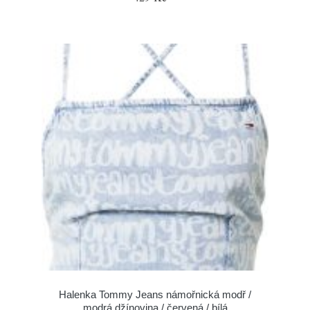
Halenka Tommy Jeans námořnická modř /
modrá džínovina / červená / bílá