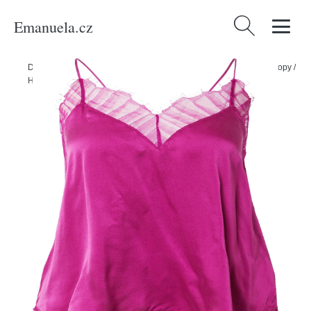
Emanuela.cz
Vyhledávání
Domů
/
Produkty
/
Ženy
/
Oblečení
/
Trička & topy
/
Topy
/
Košilové topy
/
Halenka 'BERWYN' IRO tmavě růžová