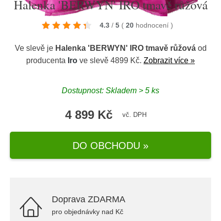
Halenka 'BERWYN' IRO tmavě růžová
4.3
/
5
(
20
hodnocení
)
Ve slevě je
Halenka 'BERWYN' IRO tmavě růžová
od
producenta
Iro
ve slevě 4899 Kč.
Zobrazit více »
Dostupnost: Skladem > 5 ks
4 899 Kč
vč. DPH
DO OBCHODU »
Doprava ZDARMA
pro objednávky nad Kč