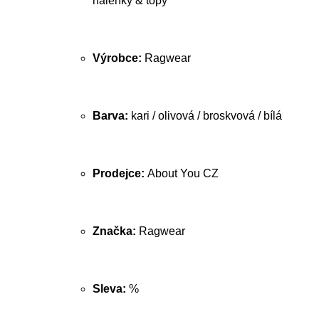
halenky & topy
Výrobce:
Ragwear
Barva:
kari / olivová / broskvová / bílá
Prodejce:
About You CZ
Značka:
Ragwear
Sleva:
%