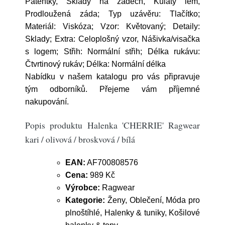
Patentky, Sklady na zádech, Kulatý lem,
Prodloužená záda; Typ uzávěru: Tlačítko;
Materiál: Viskóza; Vzor: Květovaný; Detaily:
Sklady; Extra: Celoplošný vzor, Nášivka/visačka
s logem; Střih: Normální střih; Délka rukávu:
Čtvrtinový rukáv; Délka: Normální délka
Nabídku v našem katalogu pro vás připravuje
tým odborníků. Přejeme vám příjemné
nakupování.
Popis produktu Halenka 'CHERRIE' Ragwear
kari / olivová / broskvová / bílá
EAN:
AF700808576
Cena:
989 Kč
Výrobce:
Ragwear
Kategorie:
Ženy, Oblečení, Móda pro
plnoštíhlé, Halenky & tuniky, Košilové