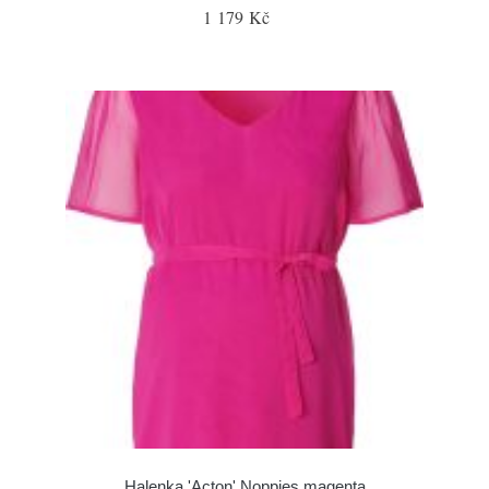
1 179 Kč
Halenka 'Acton' Noppies magenta