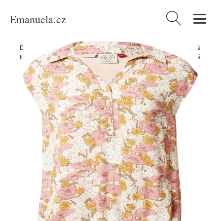
Emanuela.cz
Vyhledávání
Domů
/
Produkty
/
Ženy
/
Oblečení
/
Móda pro plnoštíhlé
/
Halenky &
tuniky
/
Halenka 'CHERRIE' Ragwear kari / olivová / broskvová / bílá