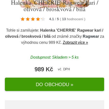
Halenka 'CHERRIE' Ragwear kari /
olivová / broskvová / bílá
4.1
/
5
(
13
hodnocení
)
Tohle si zamilujete:
Halenka 'CHERRIE' Ragwear kari /
olivová / broskvová / bílá
od známé značky
Ragwear
za
výhodnou cenu 989 Kč.
Zobrazit více »
Dostupnost: Skladem > 5 ks
989 Kč
vč. DPH
DO OBCHODU »