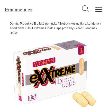
Emanuela.cz
Vyhledávání
Domů
/
Produkty
/
Erotické pomůcky
/
Erotická kosmetika a kondomy
/
Afrodiziaka
/
Hot Exxtreme Libido Caps pro ženy - 2 tabl. - doplněk
stravy