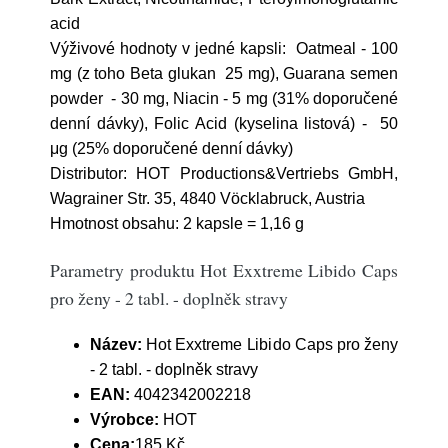
acid
Výživové hodnoty v jedné kapsli: Oatmeal - 100
mg (z toho Beta glukan 25 mg), Guarana semen
powder - 30 mg, Niacin - 5 mg (31% doporučené
denní dávky), Folic Acid (kyselina listová) - 50
μg (25% doporučené denní dávky)
Distributor: HOT Productions&Vertriebs GmbH,
Wagrainer Str. 35, 4840 Vöcklabruck, Austria
Hmotnost obsahu: 2 kapsle = 1,16 g
Parametry produktu Hot Exxtreme Libido Caps
pro ženy - 2 tabl. - doplněk stravy
Název:
Hot Exxtreme Libido Caps pro ženy
- 2 tabl. - doplněk stravy
EAN:
4042342002218
Výrobce:
HOT
Cena:
185 Kč