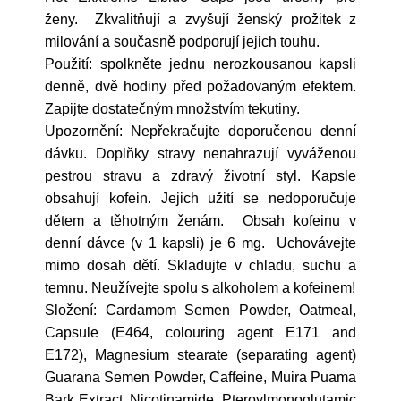
ženy. Zkvalitňují a zvyšují ženský prožitek z
milování a současně podporují jejich touhu.
Použití: spolkněte jednu nerozkousanou kapsli
denně, dvě hodiny před požadovaným efektem.
Zapijte dostatečným množstvím tekutiny.
Upozornění: Nepřekračujte doporučenou denní
dávku. Doplňky stravy nenahrazují vyváženou
pestrou stravu a zdravý životní styl. Kapsle
obsahují kofein. Jejich užití se nedoporučuje
dětem a těhotným ženám. Obsah kofeinu v
denní dávce (v 1 kapsli) je 6 mg. Uchovávejte
mimo dosah dětí. Skladujte v chladu, suchu a
temnu. Neužívejte spolu s alkoholem a kofeinem!
Složení: Cardamom Semen Powder, Oatmeal,
Capsule (E464, colouring agent E171 and
E172), Magnesium stearate (separating agent)
Guarana Semen Powder, Caffeine, Muira Puama
Bark Extract, Nicotinamide, Pteroylmonoglutamic