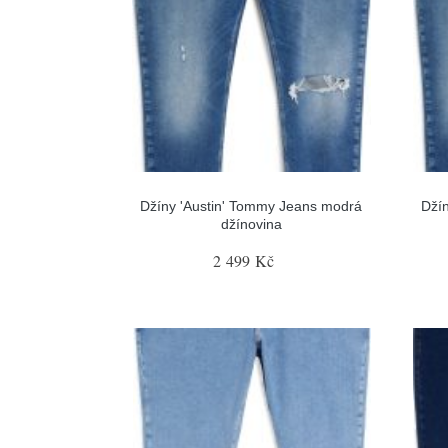
Džíny 'Austin' Tommy Jeans modrá
Dží
džínovina
2 499 Kč