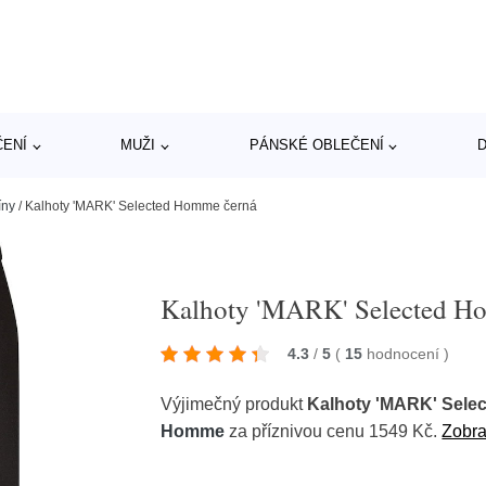
ČENÍ
MUŽI
PÁNSKÉ OBLEČENÍ
D
íny
/
Kalhoty 'MARK' Selected Homme černá
Kalhoty 'MARK' Selected H
4.3
/
5
(
15
hodnocení
)
Výjimečný produkt
Kalhoty 'MARK' Sele
Homme
za příznivou cenu 1549 Kč.
Zobra