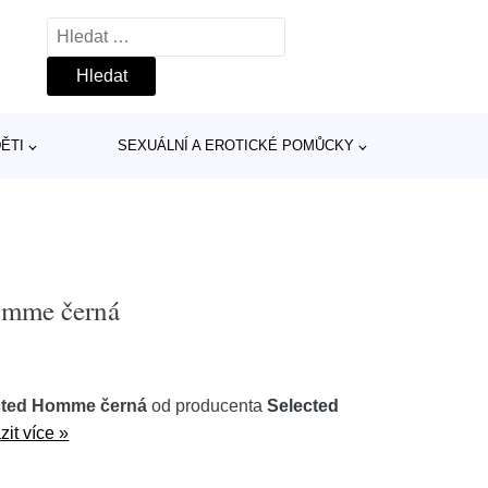
Vyhledávání
ĚTI
SEXUÁLNÍ A EROTICKÉ POMŮCKY
omme černá
cted Homme černá
od producenta
Selected
zit více »