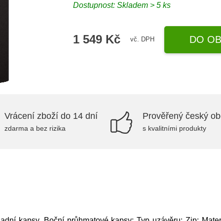
Dostupnost: Skladem > 5 ks
1 549 Kč
DO OB
vč. DPH
Vrácení zboží do 14 dní
Prověřený český o
zdarma a bez rizika
s kvalitními produkty
Zadní kapsy, Boční průhmatové kapsy; Typ uzávěru: Zip; Mater