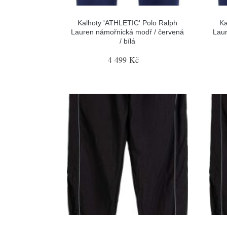
Kalhoty 'ATHLETIC' Polo Ralph
Ka
Lauren námořnická modř / červená
Lau
/ bílá
4 499 Kč