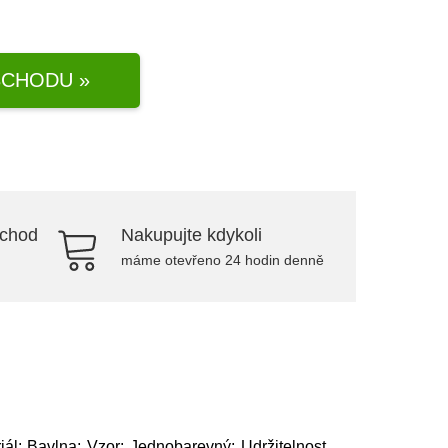
CHODU »
bchod
Nakupujte kdykoli
máme otevřeno 24 hodin denně
iál: Bavlna; Vzor: Jednobarevný; Udržitelnost