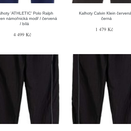
lhoty 'ATHLETIC' Polo Ralph
Kalhoty Calvin Klein červená
ren námořnická modř / červená
černá
/ bílá
1 479 Kč
4 499 Kč