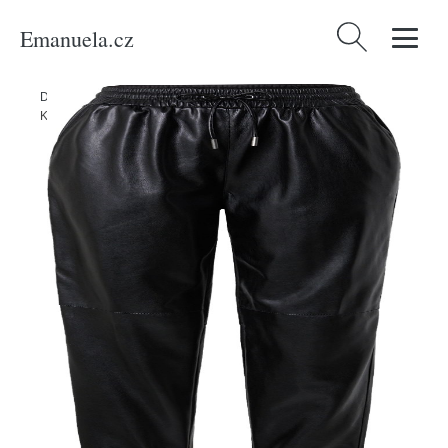
Emanuela.cz
Vyhledávání
Domů
/
Produkty
/
Ženy
/
Oblečení
/
Móda pro plnoštíhlé
/
Kalhoty
/
Kalhoty 'NEW VIOLA' Guess černá