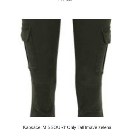
Kapsáče 'MISSOURI' Only Tall tmavě zelená