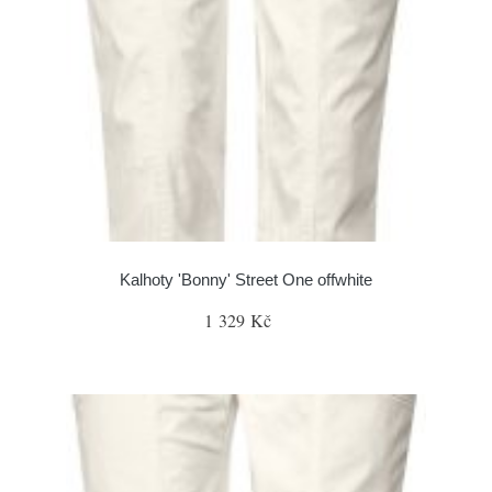
Kalhoty 'Bonny' Street One offwhite
1 329 Kč