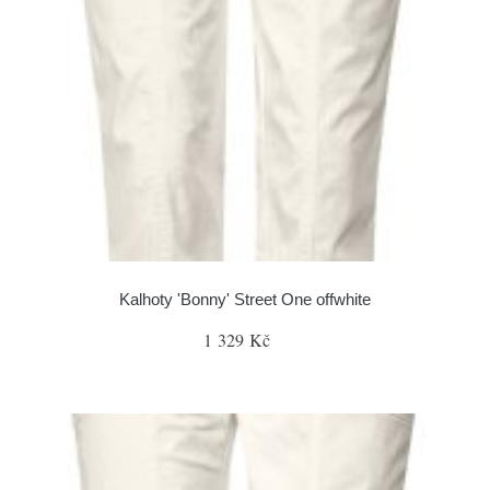
Kalhoty 'Bonny' Street One offwhite
1 329 Kč