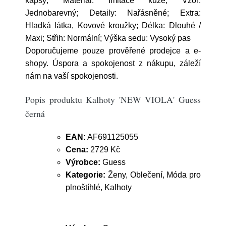
kapsy; Materiál: Imitace kůže; Vzor:
Jednobarevný; Detaily: Nařásněné; Extra:
Hladká látka, Kovové kroužky; Délka: Dlouhé /
Maxi; Střih: Normální; Výška sedu: Vysoký pas
Doporučujeme pouze prověřené prodejce a e-
shopy. Úspora a spokojenost z nákupu, záleží
nám na vaší spokojenosti.
Popis produktu Kalhoty 'NEW VIOLA' Guess
černá
EAN:
AF691125055
Cena:
2729 Kč
Výrobce:
Guess
Kategorie:
Ženy, Oblečení, Móda pro
plnoštíhlé, Kalhoty