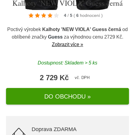
Kalhoty 'NEW VIOLA' Guess černá
4
/
5
(
6
hodnocení
)
Poctivý výrobek
Kalhoty 'NEW VIOLA' Guess černá
od
oblíbené značky
Guess
za výhodnou cenu 2729 Kč.
Zobrazit více »
Dostupnost: Skladem > 5 ks
2 729 Kč
vč. DPH
DO OBCHODU »
Doprava ZDARMA