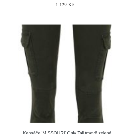
1 129 Kč
Kapsáče 'MISSOURI' Only Tall tmavě zelená