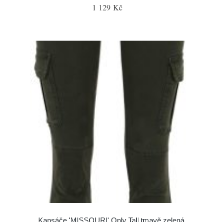
1 129 Kč
Kapsáče 'MISSOURI' Only Tall tmavě zelená