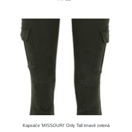
Kapsáče 'MISSOURI' Only Tall tmavě zelená