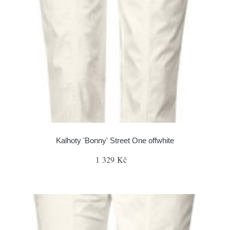
Kalhoty 'Bonny' Street One offwhite
1 329 Kč