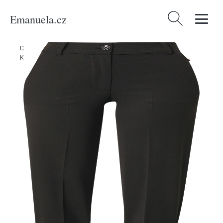
Emanuela.cz
Vyhledávání
Domů
/
Produkty
/
Ženy
/
Oblečení
/
Móda pro plnoštíhlé
/
Kalhoty
/
Kalhoty s puky Tommy Hilfiger černá