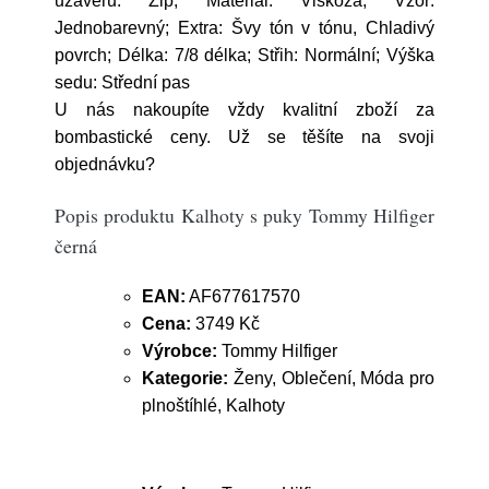
uzávěru: Zip; Materiál: Viskóza; Vzor:
Jednobarevný; Extra: Švy tón v tónu, Chladivý
povrch; Délka: 7/8 délka; Střih: Normální; Výška
sedu: Střední pas
U nás nakoupíte vždy kvalitní zboží za
bombastické ceny. Už se těšíte na svoji
objednávku?
Popis produktu Kalhoty s puky Tommy Hilfiger
černá
EAN:
AF677617570
Cena:
3749 Kč
Výrobce:
Tommy Hilfiger
Kategorie:
Ženy, Oblečení, Móda pro
plnoštíhlé, Kalhoty