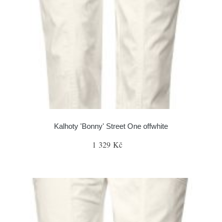
Kalhoty 'Bonny' Street One offwhite
1 329 Kč