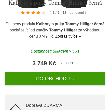
Kalhoty s puky Tommy Hilfiger černá
4.2
/
5
(
18
hodnocení
)
Oblíbený produkt
Kalhoty s puky Tommy Hilfiger černá
pocházející od značky
Tommy Hilfiger
za výhodnou
cenu 3749 Kč.
Zobrazit více »
Dostupnost: Skladem > 5 ks
3 749 Kč
vč. DPH
DO OBCHODU »
Doprava ZDARMA