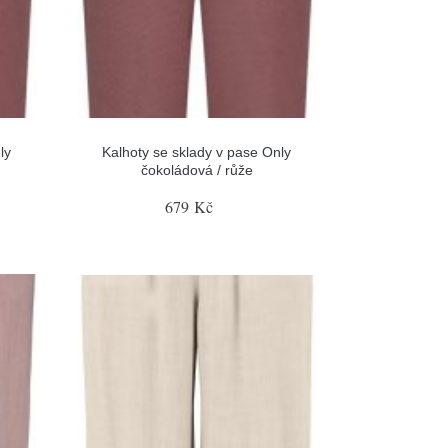
ly
Kalhoty se sklady v pase Only
čokoládová / růže
679 Kč