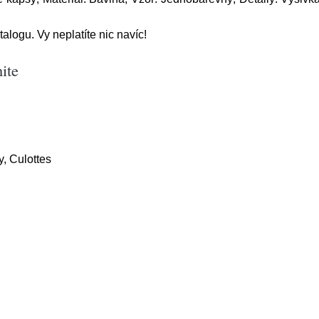
alogu. Vy neplatíte nic navíc!
ite
, Culottes