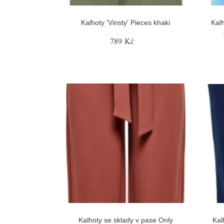
Kalhoty 'Vinsty' Pieces khaki
Kal
789 Kč
Kalhoty se sklady v pase Only
Kal