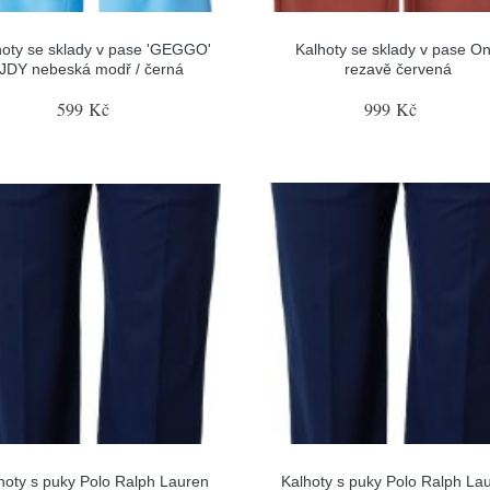
hoty se sklady v pase 'GEGGO'
Kalhoty se sklady v pase On
JDY nebeská modř / černá
rezavě červená
599 Kč
999 Kč
hoty s puky Polo Ralph Lauren
Kalhoty s puky Polo Ralph La