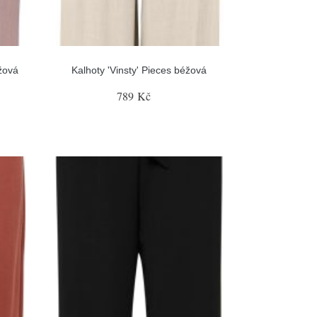
ůžová
Kalhoty 'Vinsty' Pieces béžová
789 Kč