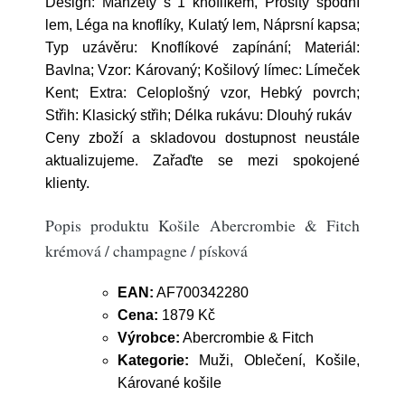
Design: Manžety s 1 knoflíkem, Prošitý spodní
lem, Léga na knoflíky, Kulatý lem, Náprsní kapsa;
Typ uzávěru: Knoflíkové zapínání; Materiál:
Bavlna; Vzor: Károvaný; Košilový límec: Límeček
Kent; Extra: Celoplošný vzor, Hebký povrch;
Střih: Klasický střih; Délka rukávu: Dlouhý rukáv
Ceny zboží a skladovou dostupnost neustále
aktualizujeme. Zařaďte se mezi spokojené
klienty.
Popis produktu Košile Abercrombie & Fitch
krémová / champagne / písková
EAN:
AF700342280
Cena:
1879 Kč
Výrobce:
Abercrombie & Fitch
Kategorie:
Muži, Oblečení, Košile,
Kárované košile