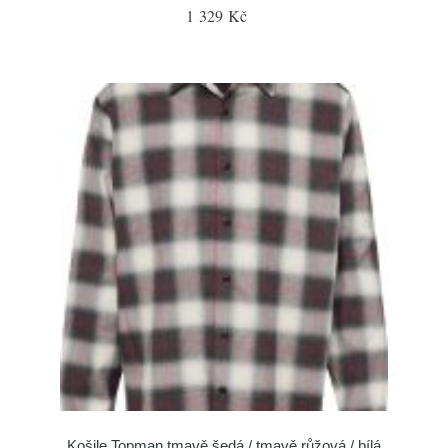
1 329 Kč
Košile Topman tmavě šedá / tmavě růžová / bílá