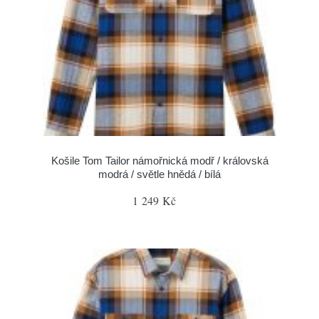
Košile Tom Tailor námořnická modř / královská
modrá / světle hnědá / bílá
1 249 Kč