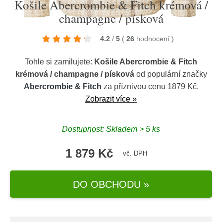
Košile Abercrombie & Fitch krémová /
champagne / písková
4.2
/
5
(
26
hodnocení
)
Tohle si zamilujete:
Košile Abercrombie & Fitch
krémová / champagne / písková
od populární značky
Abercrombie & Fitch
za příznivou cenu 1879 Kč.
Zobrazit více »
Dostupnost: Skladem > 5 ks
1 879 Kč
vč. DPH
DO OBCHODU »