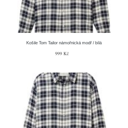
Košile Tom Tailor námořnická modř / bílá
999 Kč