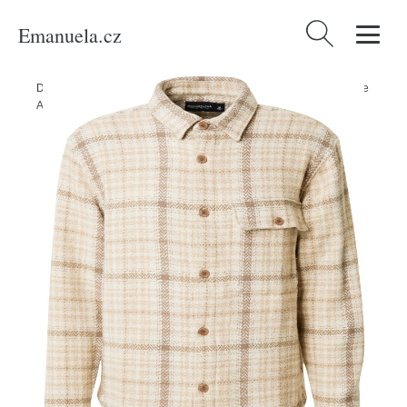
Emanuela.cz
Vyhledávání
Domů
/
Produkty
/
Muži
/
Oblečení
/
Košile
/
Kárované košile
/
Košile
Abercrombie & Fitch krémová / champagne / písková