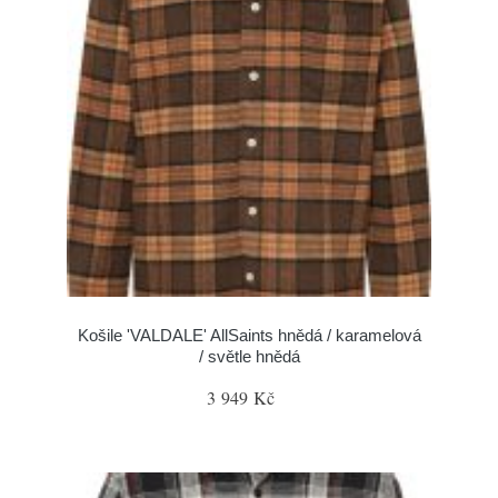
Košile 'VALDALE' AllSaints hnědá / karamelová
/ světle hnědá
3 949 Kč