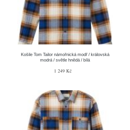
Košile Tom Tailor námořnická modř / královská
modrá / světle hnědá / bílá
1 249 Kč