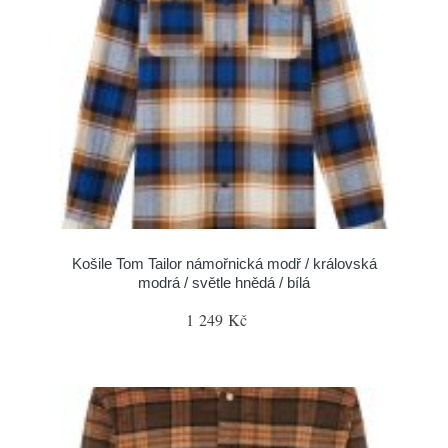
Košile Tom Tailor námořnická modř / královská
modrá / světle hnědá / bílá
1 249 Kč