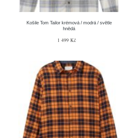
Košile Tom Tailor krémová / modrá / světle
hnědá
1 499 Kč