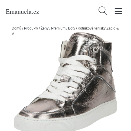
Emanuela.cz
Vyhledávání
Domů
/
Produkty
/
Ženy
/
Premium
/
Boty
/
Kotníkové tenisky Zadig &
Voltaire šedá