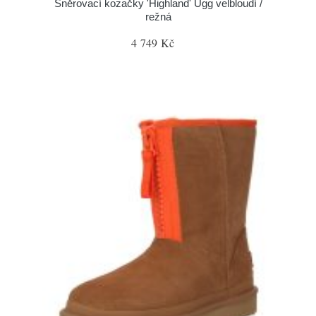
Šněrovací kozačky 'Highland' Ugg velbloudí /
režná
4 749 Kč