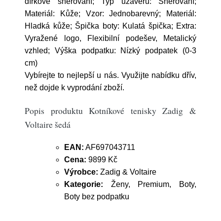
dírkové šněrování; Typ uzávěru: Šněrování;
Materiál: Kůže; Vzor: Jednobarevný; Materiál:
Hladká kůže; Špička boty: Kulatá špička; Extra:
Vyražené logo, Flexibilní podešev, Metalický
vzhled; Výška podpatku: Nízký podpatek (0-3
cm)
Vybírejte to nejlepší u nás. Využijte nabídku dřív,
než dojde k vyprodání zboží.
Popis produktu Kotníkové tenisky Zadig &
Voltaire šedá
EAN:
AF697043711
Cena:
9899 Kč
Výrobce:
Zadig & Voltaire
Kategorie:
Ženy, Premium, Boty,
Boty bez podpatku