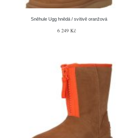
Sněhule Ugg hnědá / svítivě oranžová
6 249 Kč