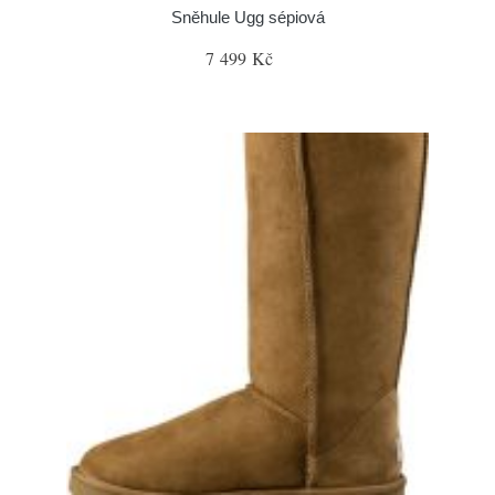
Sněhule Ugg sépiová
7 499 Kč