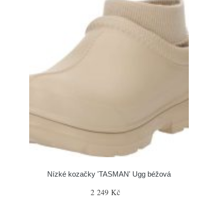
Nízké kozačky 'TASMAN' Ugg béžová
2 249 Kč