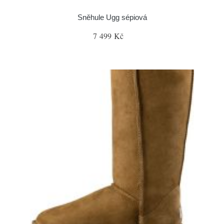
Sněhule Ugg sépiová
7 499 Kč