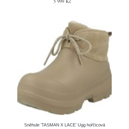
5 999 Kč
Sněhule 'TASMAN X LACE' Ugg hořčicová