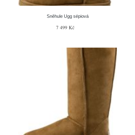
Sněhule Ugg sépiová
7 499 Kč