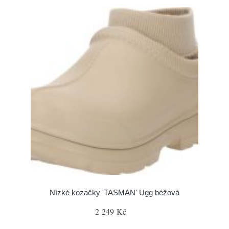
Nízké kozačky 'TASMAN' Ugg béžová
2 249 Kč