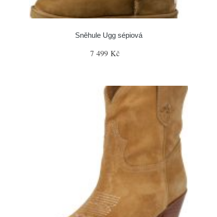
Sněhule Ugg sépiová
7 499 Kč