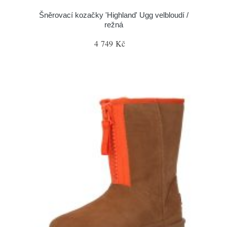
Šněrovací kozačky 'Highland' Ugg velbloudí /
režná
4 749 Kč