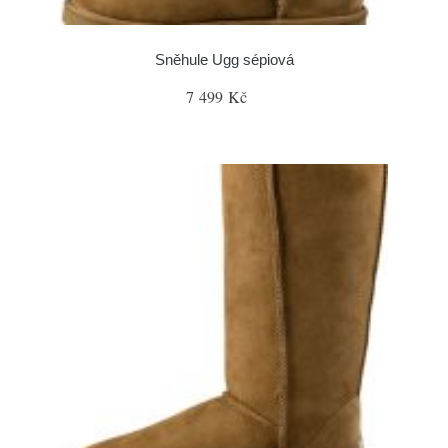
Sněhule Ugg sépiová
7 499 Kč