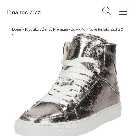
Emanuela.cz
Vyhledávání
Domů
/
Produkty
/
Ženy
/
Premium
/
Boty
/
Kotníkové tenisky Zadig &
Voltaire šedá