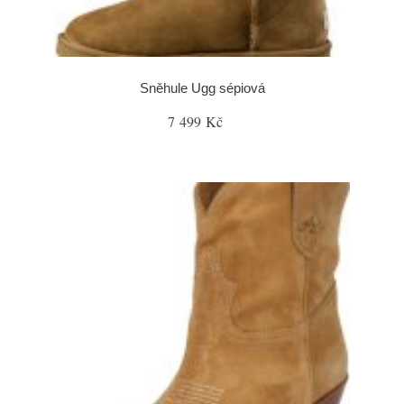
Sněhule Ugg sépiová
7 499 Kč