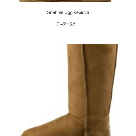
Sněhule Ugg sépiová
7 499 Kč