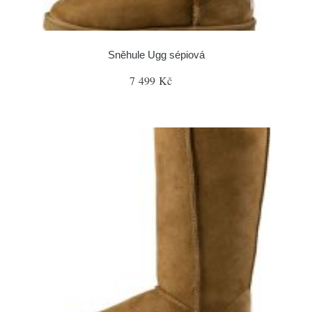
Sněhule Ugg sépiová
7 499 Kč