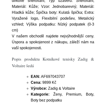
dírkové šněrování; Typ uzávěru: Šněrování;
Materiál: Kůže; Vzor: Jednobarevný; Materiál:
Hladká kůže; Špička boty: Kulatá špička; Extra:
Vyražené logo, Flexibilní podešev, Metalický
vzhled; Výška podpatku: Nízký podpatek (0-3
cm)
V našem obchodě najdete nejvýhodnější ceny.
Úspora a spokojenost z nákupu, záleží nám na
vaší spokojenosti.
Popis produktu Kotníkové tenisky Zadig &
Voltaire šedá
EAN:
AF697043707
Cena:
9899 Kč
Výrobce:
Zadig & Voltaire
Kategorie:
Ženy, Premium, Boty,
Boty bez podpatku