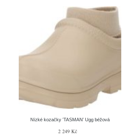
Nízké kozačky 'TASMAN' Ugg béžová
2 249 Kč