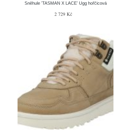
Sněhule 'TASMAN X LACE' Ugg hořčicová
2 729 Kč