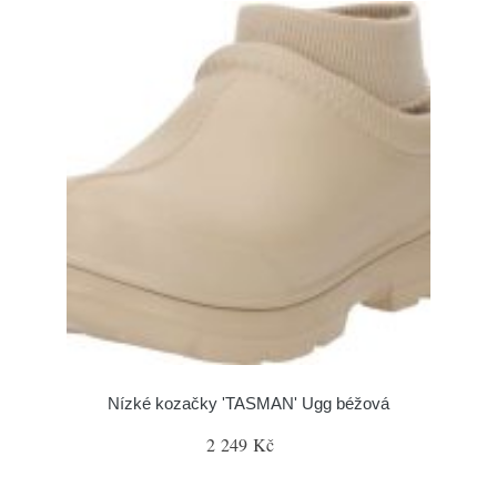
Nízké kozačky 'TASMAN' Ugg béžová
2 249 Kč