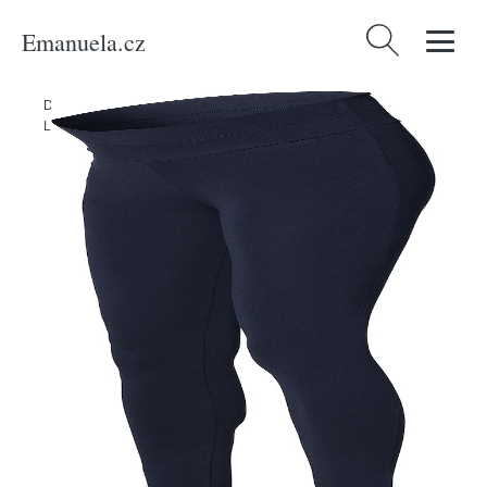
Emanuela.cz
Vyhledávání
Domů
/
Produkty
/
Ženy
/
Oblečení
/
Udržitelnost
/
Kalhoty & džíny
/
Legíny Esprit Maternity noční modrá