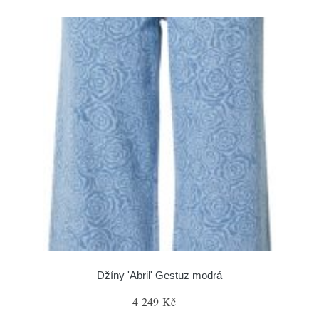
Džíny 'Abril' Gestuz modrá
4 249 Kč