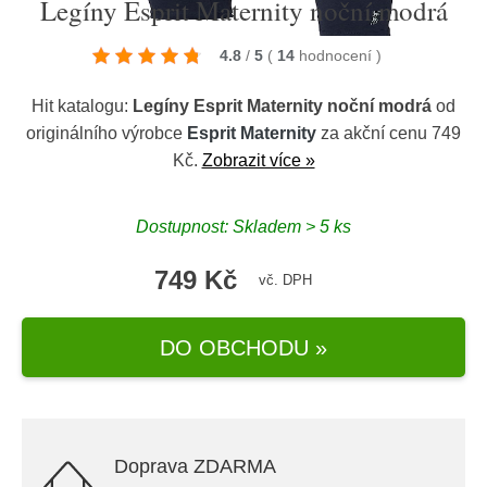
Legíny Esprit Maternity noční modrá
4.8
/
5
(
14
hodnocení
)
Hit katalogu:
Legíny Esprit Maternity noční modrá
od
originálního výrobce
Esprit Maternity
za akční cenu 749
Kč.
Zobrazit více »
Dostupnost: Skladem > 5 ks
749 Kč
vč. DPH
DO OBCHODU »
Doprava ZDARMA