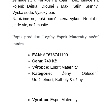
zemědělství); Funkce na kojení: Bez funkce na
kojení; Délka: Dlouhé / Maxi; Střih: Skinny;
Výška sedu: Vysoký pas
Nabízíme nejlepší poměr cena výkon. Neplaťte
jinde víc, než musíte.
Popis produktu Legíny Esprit Maternity noční
modrá
EAN:
AF678741190
Cena:
749 Kč
Výrobce:
Esprit Maternity
Kategorie:
Ženy, Oblečení,
Udržitelnost, Kalhoty & džíny
Výrobce:
Esprit Maternity