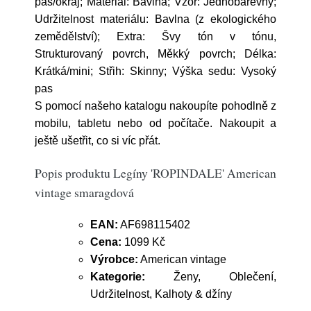
pas/okraj; Materiál: Bavlna; Vzor: Jednobarevný;
Udržitelnost materiálu: Bavlna (z ekologického
zemědělství); Extra: Švy tón v tónu,
Strukturovaný povrch, Měkký povrch; Délka:
Krátká/mini; Střih: Skinny; Výška sedu: Vysoký
pas
S pomocí našeho katalogu nakoupíte pohodlně z
mobilu, tabletu nebo od počítače. Nakoupit a
ještě ušetřit, co si víc přát.
Popis produktu Legíny 'ROPINDALE' American
vintage smaragdová
EAN:
AF698115402
Cena:
1099 Kč
Výrobce:
American vintage
Kategorie:
Ženy, Oblečení,
Udržitelnost, Kalhoty & džíny