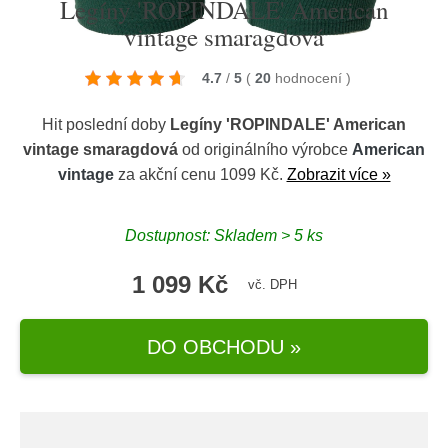
Legíny 'ROPINDALE' American
vintage smaragdová
4.7
/
5
(
20
hodnocení
)
Hit poslední doby
Legíny 'ROPINDALE' American
vintage smaragdová
od originálního výrobce
American
vintage
za akční cenu 1099 Kč.
Zobrazit více »
Dostupnost: Skladem > 5 ks
1 099 Kč
vč. DPH
DO OBCHODU »