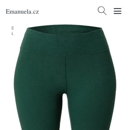
Emanuela.cz
Vyhledávání
Domů
/
Produkty
/
Ženy
/
Oblečení
/
Udržitelnost
/
Kalhoty & džíny
/
Legíny 'ROPINDALE' American vintage smaragdová