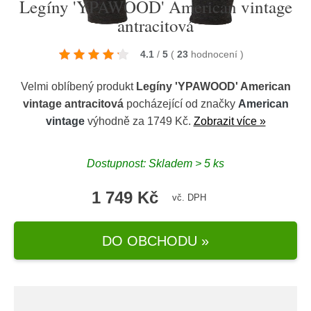
Legíny 'YPAWOOD' American vintage
antracitová
4.1
/
5
(
23
hodnocení
)
Velmi oblíbený produkt
Legíny 'YPAWOOD' American
vintage antracitová
pocházející od značky
American
vintage
výhodně za 1749 Kč.
Zobrazit více »
Dostupnost: Skladem > 5 ks
1 749 Kč
vč. DPH
DO OBCHODU »