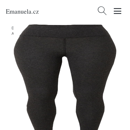
Emanuela.cz
Vyhledávání
Domů
/
Produkty
/
Ženy
/
Premium
/
Kalhoty
/
Legíny 'YPAWOOD'
American vintage antracitová