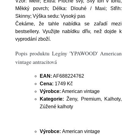
Vzor: Melír; Extra: Ploché švy, Švy tón v tónu,
Měkký povrch; Délka: Dlouhé / Maxi; Střih:
Skinny; Výška sedu: Vysoký pas
Čekáme, že tahle nabídka se zařadí mezi
bestsellery. Využijte nabídku dřív, než dojde k
vyprodání zboží.
Popis produktu Legíny 'YPAWOOD' American
vintage antracitová
EAN:
AF688224762
Cena:
1749 Kč
Výrobce:
American vintage
Kategorie:
Ženy, Premium, Kalhoty,
Zúžené kalhoty
Výrobce:
American vintage