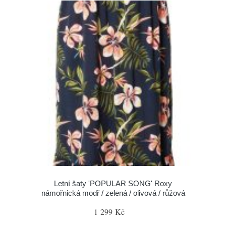
Letní šaty 'POPULAR SONG' Roxy
námořnická modř / zelená / olivová / růžová
1 299 Kč