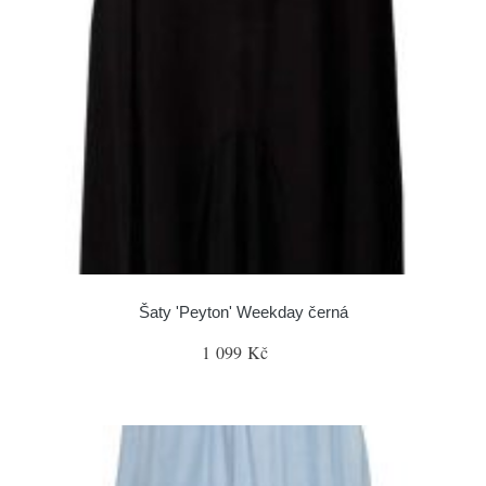
Šaty 'Peyton' Weekday černá
1 099 Kč