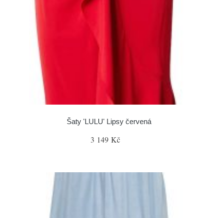
Šaty 'LULU' Lipsy červená
3 149 Kč