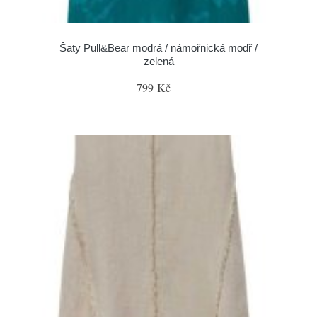
Šaty Pull&Bear modrá / námořnická modř /
zelená
799 Kč