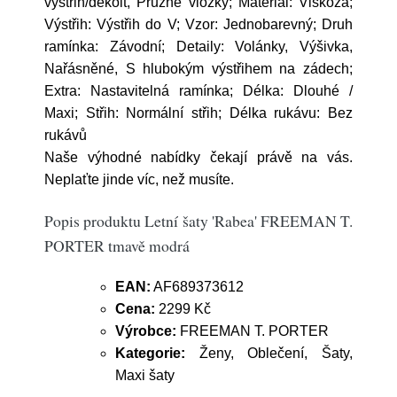
výstřih/dekolt, Pružné vložky; Materiál: Viskóza;
Výstřih: Výstřih do V; Vzor: Jednobarevný; Druh
ramínka: Závodní; Detaily: Volánky, Výšivka,
Nařásněné, S hlubokým výstřihem na zádech;
Extra: Nastavitelná ramínka; Délka: Dlouhé /
Maxi; Střih: Normální střih; Délka rukávu: Bez
rukávů
Naše výhodné nabídky čekají právě na vás.
Neplaťte jinde víc, než musíte.
Popis produktu Letní šaty 'Rabea' FREEMAN T.
PORTER tmavě modrá
EAN:
AF689373612
Cena:
2299 Kč
Výrobce:
FREEMAN T. PORTER
Kategorie:
Ženy, Oblečení, Šaty,
Maxi šaty