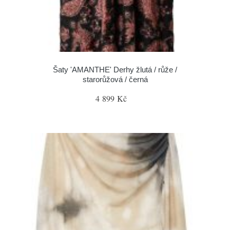
Šaty 'AMANTHE' Derhy žlutá / růže /
starorůžová / černá
4 899 Kč