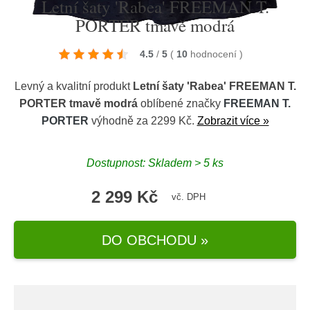
Letní šaty 'Rabea' FREEMAN T.
PORTER tmavě modrá
4.5
/
5
(
10
hodnocení
)
Levný a kvalitní produkt
Letní šaty 'Rabea' FREEMAN T.
PORTER tmavě modrá
oblíbené značky
FREEMAN T.
PORTER
výhodně za 2299 Kč.
Zobrazit více »
Dostupnost: Skladem > 5 ks
2 299 Kč
vč. DPH
DO OBCHODU »