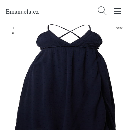
Emanuela.cz
Vyhledávání
Domů
/
Produkty
/
Ženy
/
Oblečení
/
Šaty
/
Maxi šaty
/
Letní šaty 'Rabea'
FREEMAN T. PORTER tmavě modrá