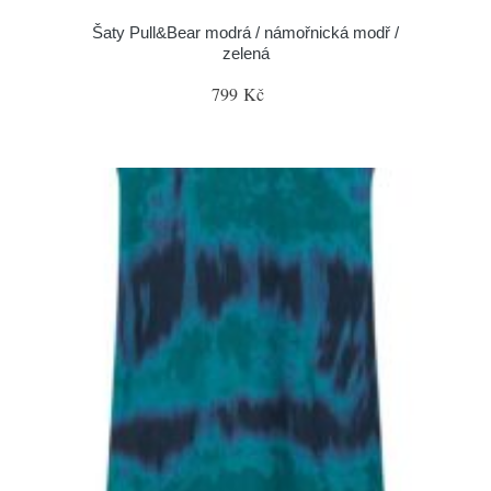
Šaty Pull&Bear modrá / námořnická modř /
zelená
799 Kč