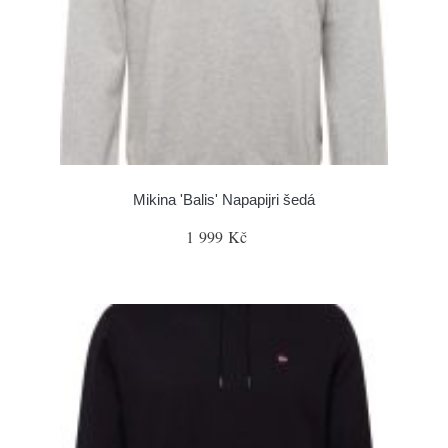
Mikina 'Balis' Napapijri šedá
1 999 Kč