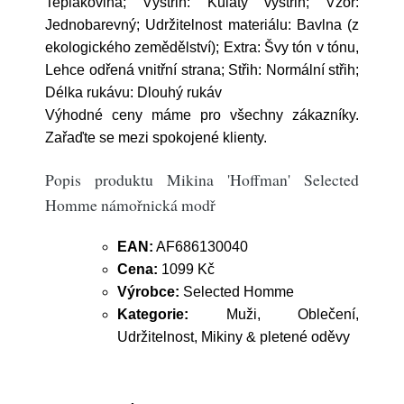
Teplákovina; Výstřih: Kulatý výstřih; Vzor:
Jednobarevný; Udržitelnost materiálu: Bavlna (z
ekologického zemědělství); Extra: Švy tón v tónu,
Lehce odřená vnitřní strana; Střih: Normální střih;
Délka rukávu: Dlouhý rukáv
Výhodné ceny máme pro všechny zákazníky.
Zařaďte se mezi spokojené klienty.
Popis produktu Mikina 'Hoffman' Selected
Homme námořnická modř
EAN:
AF686130040
Cena:
1099 Kč
Výrobce:
Selected Homme
Kategorie:
Muži, Oblečení,
Udržitelnost, Mikiny & pletené oděvy