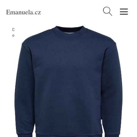
Emanuela.cz
Vyhledávání
Domů
/
Produkty
/
Muži
/
Oblečení
/
Udržitelnost
/
Mikiny & pletené
oděvy
/
Mikina 'Hoffman' Selected Homme námořnická modř