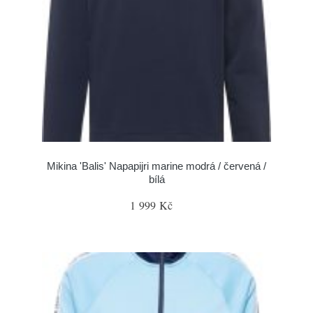
Mikina 'Balis' Napapijri marine modrá / červená /
bílá
1 999 Kč