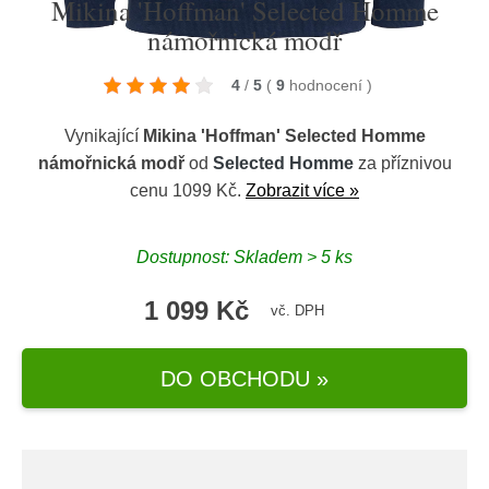
Mikina 'Hoffman' Selected Homme
námořnická modř
4
/
5
(
9
hodnocení
)
Vynikající
Mikina 'Hoffman' Selected Homme
námořnická modř
od
Selected Homme
za příznivou
cenu 1099 Kč.
Zobrazit více »
Dostupnost: Skladem > 5 ks
1 099 Kč
vč. DPH
DO OBCHODU »