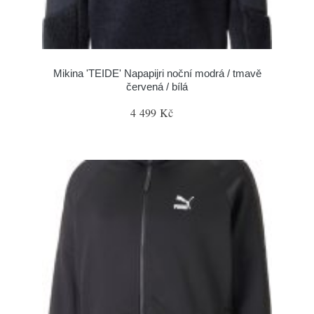
Mikina 'TEIDE' Napapijri noční modrá / tmavě
červená / bílá
4 499 Kč