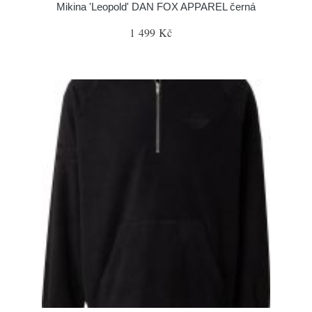
Mikina 'Leopold' DAN FOX APPAREL černá
1 499 Kč