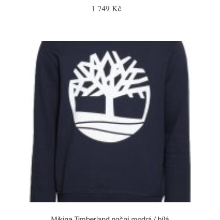
1 749 Kč
Mikina Timberland noční modrá / bílá