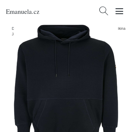
Emanuela.cz
Vyhledávání
Domů
/
Produkty
/
Muži
/
Oblečení
/
Nadměrné velikosti
/
Mikiny
/
Mikina
Jack & Jones Plus námořnická modř