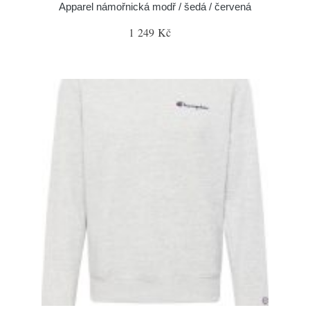
Apparel námořnická modř / šedá / červená
1 249 Kč