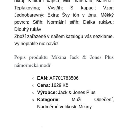
okraj, Klokaní kapsa, Mix materiálů; Materiál:
Teplákovina; Výstřih: S kapucí; Vzor:
Jednobarevný; Extra: Švy tón v tónu, Měkký
povrch; Střih: Normální střih; Délka rukávu:
Dlouhý rukáv
Zboží zařazené v našem katalogu vás nezklame.
Vy neplatíte nic navíc!
Popis produktu Mikina Jack & Jones Plus
námořnická modř
EAN:
AF701783506
Cena:
1629 Kč
Výrobce:
Jack & Jones Plus
Kategorie:
Muži, Oblečení,
Nadměrné velikosti, Mikiny