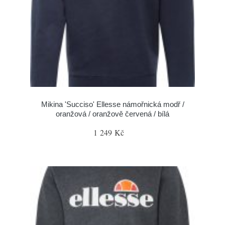
Mikina 'Succiso' Ellesse námořnická modř /
oranžová / oranžově červená / bílá
1 249 Kč