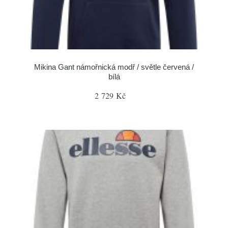
Mikina Gant námořnická modř / světle červená /
bílá
2 729 Kč