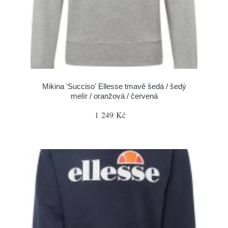
Mikina 'Succiso' Ellesse tmavě šedá / šedý
melír / oranžová / červená
1 249 Kč