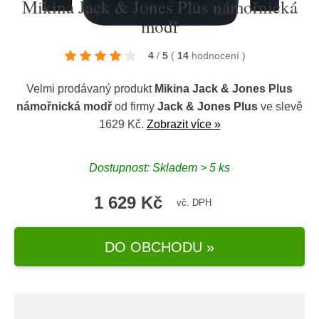
Mikina Jack & Jones Plus námořnická
modř
4
/
5
(
14
hodnocení
)
Velmi prodávaný produkt
Mikina Jack & Jones Plus
námořnická modř
od firmy
Jack & Jones Plus
ve slevě
1629 Kč.
Zobrazit více »
Dostupnost: Skladem > 5 ks
1 629 Kč
vč. DPH
DO OBCHODU »