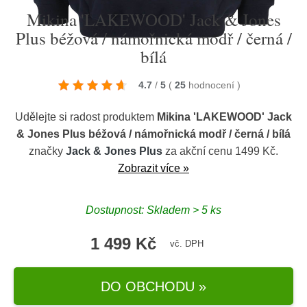
Mikina 'LAKEWOOD' Jack & Jones
Plus béžová / námořnická modř / černá /
bílá
4.7
/
5
(
25
hodnocení
)
Udělejte si radost produktem
Mikina 'LAKEWOOD' Jack
& Jones Plus béžová / námořnická modř / černá / bílá
značky
Jack & Jones Plus
za akční cenu 1499 Kč.
Zobrazit více »
Dostupnost: Skladem > 5 ks
1 499 Kč
vč. DPH
DO OBCHODU »