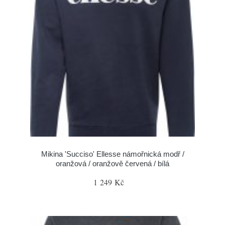
Mikina 'Succiso' Ellesse námořnická modř /
oranžová / oranžově červená / bílá
1 249 Kč