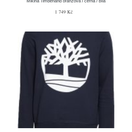
Mikina Timberland oranžová / černá / bílá
1 749 Kč