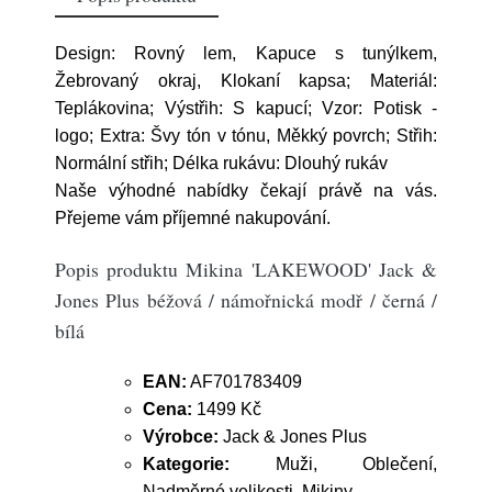
Design: Rovný lem, Kapuce s tunýlkem,
Žebrovaný okraj, Klokaní kapsa; Materiál:
Teplákovina; Výstřih: S kapucí; Vzor: Potisk -
logo; Extra: Švy tón v tónu, Měkký povrch; Střih:
Normální střih; Délka rukávu: Dlouhý rukáv
Naše výhodné nabídky čekají právě na vás.
Přejeme vám příjemné nakupování.
Popis produktu Mikina 'LAKEWOOD' Jack &
Jones Plus béžová / námořnická modř / černá /
bílá
EAN:
AF701783409
Cena:
1499 Kč
Výrobce:
Jack & Jones Plus
Kategorie:
Muži, Oblečení,
Nadměrné velikosti, Mikiny