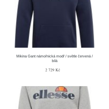
Mikina Gant námořnická modř / světle červená /
bílá
2 729 Kč