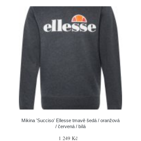
Mikina 'Succiso' Ellesse tmavě šedá / oranžová
/ červená / bílá
1 249 Kč