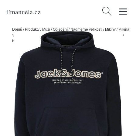
Emanuela.cz
Vyhledávání
Domů
/
Produkty
/
Muži
/
Oblečení
/
Nadměrné velikosti
/
Mikiny
/
Mikina
'LAKEWOOD' Jack & Jones Plus béžová / námořnická modř / černá /
bílá