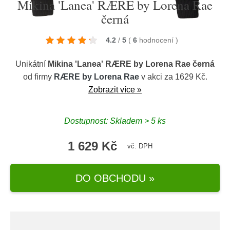
Mikina 'Lanea' RÆRE by Lorena Rae
černá
4.2
/
5
(
6
hodnocení
)
Unikátní
Mikina 'Lanea' RÆRE by Lorena Rae černá
od firmy
RÆRE by Lorena Rae
v akci za 1629 Kč.
Zobrazit více »
Dostupnost: Skladem > 5 ks
1 629 Kč
vč. DPH
DO OBCHODU »