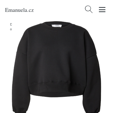
Emanuela.cz
Vyhledávání
Domů
/
Produkty
/
Ženy
/
Oblečení
/
Udržitelnost
/
Mikiny & pletené
oděvy
/
Mikina 'Lanea' RÆRE by Lorena Rae černá