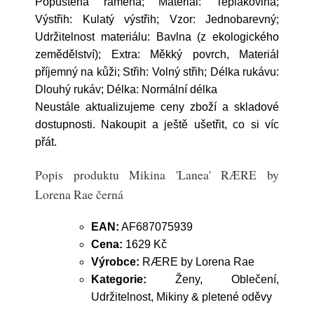
Popuštěná ramena; Materiál: Teplákovina;
Výstřih: Kulatý výstřih; Vzor: Jednobarevný;
Udržitelnost materiálu: Bavlna (z ekologického
zemědělství); Extra: Měkký povrch, Materiál
příjemný na kůži; Střih: Volný střih; Délka rukávu:
Dlouhý rukáv; Délka: Normální délka
Neustále aktualizujeme ceny zboží a skladové
dostupnosti. Nakoupit a ještě ušetřit, co si víc
přát.
Popis produktu Mikina 'Lanea' RÆRE by
Lorena Rae černá
EAN:
AF687075939
Cena:
1629 Kč
Výrobce:
RÆRE by Lorena Rae
Kategorie:
Ženy, Oblečení,
Udržitelnost, Mikiny & pletené oděvy