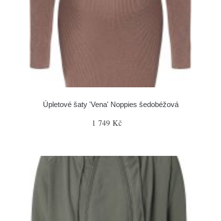
Úpletové šaty 'Vena' Noppies šedobéžová
1 749 Kč