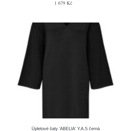
1 679 Kč
Úpletové šaty 'ABELIA' Y.A.S černá