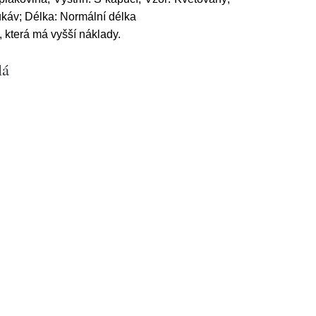
ukáv; Délka: Normální délka
která má vyšší náklady.
lá