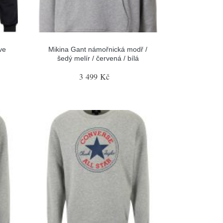
ve
Mikina Gant námořnická modř /
šedý melír / červená / bílá
3 499 Kč