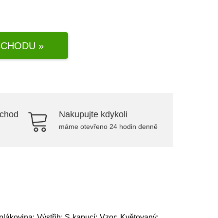
CHODU »
bchod
Nakupujte kdykoli
máme otevřeno 24 hodin denně
lákovina; Výstřih: S kapucí; Vzor: Květovaný;