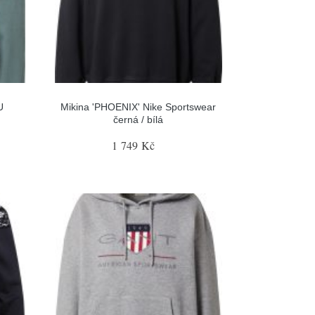
U
Mikina 'PHOENIX' Nike Sportswear
černá / bílá
1 749 Kč