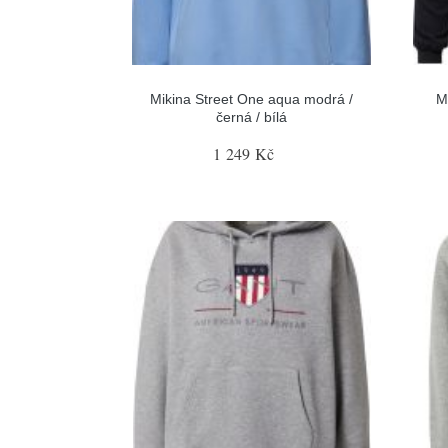
Mikina Street One aqua modrá /
M
černá / bílá
1 249 Kč