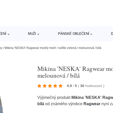
ČENÍ
MUŽI
PÁNSKÉ OBLEČENÍ
D
ny
/
Mikina 'NESKA' Ragwear modrý melír / světle zelená / melounová / bílá
Mikina 'NESKA' Ragwear modrý
melounová / bílá
4.9
/
5
(
30
hodnocení
)
Výjimečný produkt
Mikina 'NESKA' Ragwea
bílá
od známého výrobce
Ragwear
nyní z