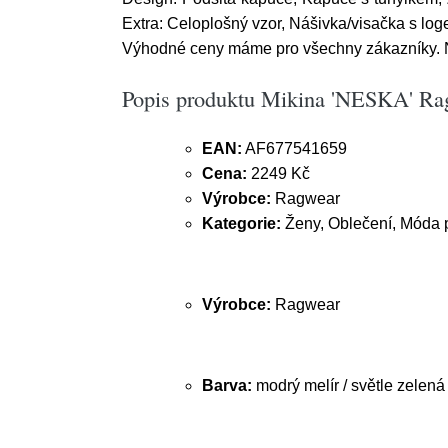
Extra: Celoplošný vzor, Nášivka/visačka s log
Výhodné ceny máme pro všechny zákazníky. Na
Popis produktu Mikina 'NESKA' Ragw
EAN:
AF677541659
Cena:
2249 Kč
Výrobce:
Ragwear
Kategorie:
Ženy, Oblečení, Móda p
Výrobce:
Ragwear
Barva:
modrý melír / světle zelená