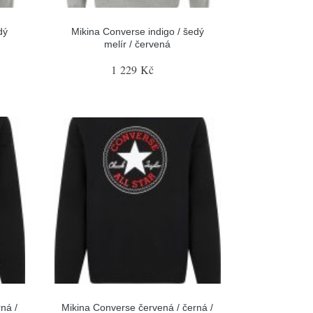
dý
Mikina Converse indigo / šedý
melír / červená
1 229 Kč
ná /
Mikina Converse červená / černá /