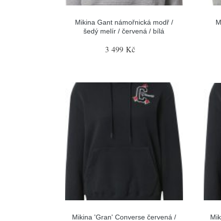
Mikina Gant námořnická modř /
M
šedý melír / červená / bílá
3 499 Kč
Mikina 'Gran' Converse červená /
Mik