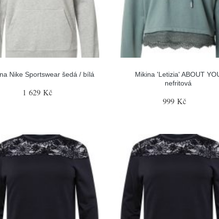
ina Nike Sportswear šedá / bílá
Mikina 'Letizia' ABOUT YO
nefritová
1 629 Kč
999 Kč