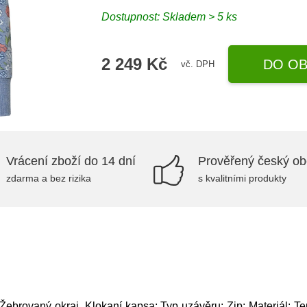
Dostupnost: Skladem > 5 ks
2 249 Kč
DO OB
vč. DPH
Vrácení zboží do 14 dní
Prověřený český o
zdarma a bez rizika
s kvalitními produkty
ebrovaný okraj, Klokaní kapsa; Typ uzávěru: Zip; Materiál: Tep