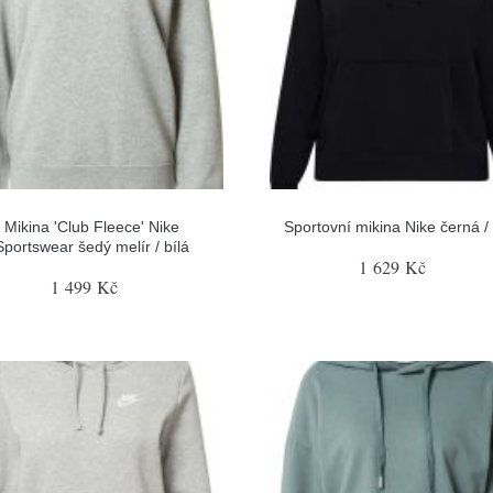
Mikina 'Club Fleece' Nike
Sportovní mikina Nike černá / 
Sportswear šedý melír / bílá
1 629 Kč
1 499 Kč