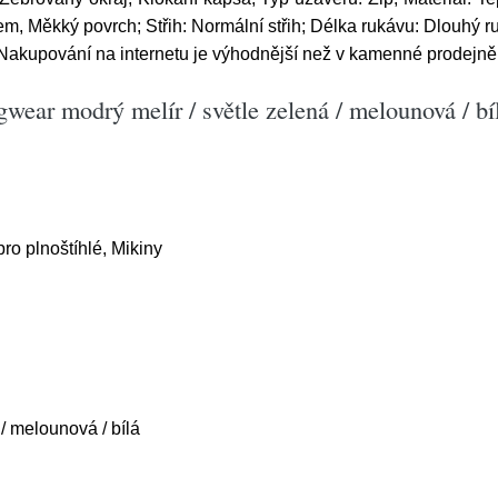
em, Měkký povrch; Střih: Normální střih; Délka rukávu: Dlouhý r
kupování na internetu je výhodnější než v kamenné prodejně, 
ear modrý melír / světle zelená / melounová / bí
ro plnoštíhlé, Mikiny
 / melounová / bílá