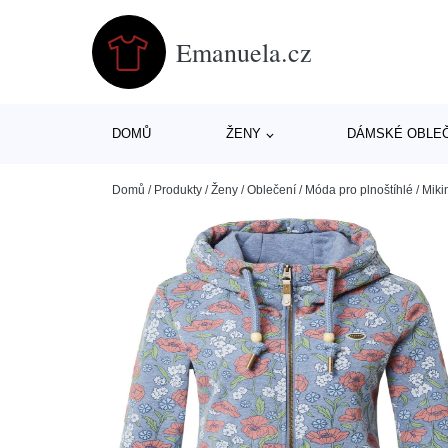
Emanuela.cz
DOMŮ
ŽENY
DÁMSKÉ OBLE
Domů
/
Produkty
/
Ženy
/
Oblečení
/
Móda pro plnoštíhlé
/
Miki