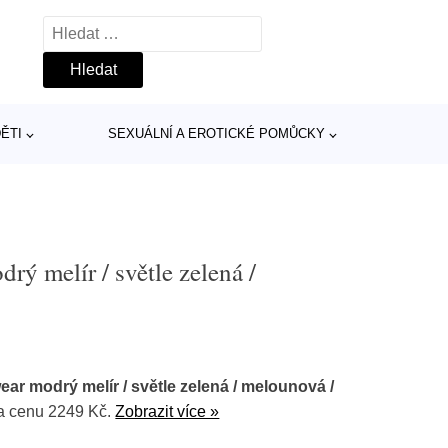
Vyhledávání
ĚTI
SEXUÁLNÍ A EROTICKÉ POMŮCKY
 melír / světle zelená /
r modrý melír / světle zelená / melounová /
a cenu 2249 Kč.
Zobrazit více »