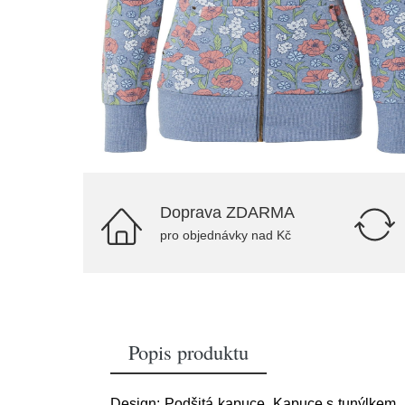
Doprava ZDARMA
pro objednávky nad Kč
Popis produktu
Design: Podšitá kapuce, Kapuce s tunýlkem, Ž