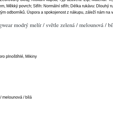
em, Měkký povrch; Střih: Normální střih; Délka rukávu: Dlouhý r
tým odborníků. Úspora a spokojenost z nákupu, záleží nám na v
ear modrý melír / světle zelená / melounová / bí
ro plnoštíhlé, Mikiny
 / melounová / bílá