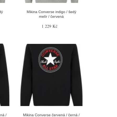
dý
Mikina Converse indigo / šedý
melír / červená
1 229 Kč
ná /
Mikina Converse červená / černá /