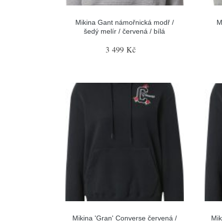
Mikina Gant námořnická modř /
M
šedý melír / červená / bílá
3 499 Kč
Mikina 'Gran' Converse červená /
Mik