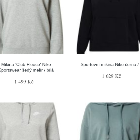
Mikina 'Club Fleece' Nike
Sportovní mikina Nike černá / 
Sportswear šedý melír / bílá
1 629 Kč
1 499 Kč