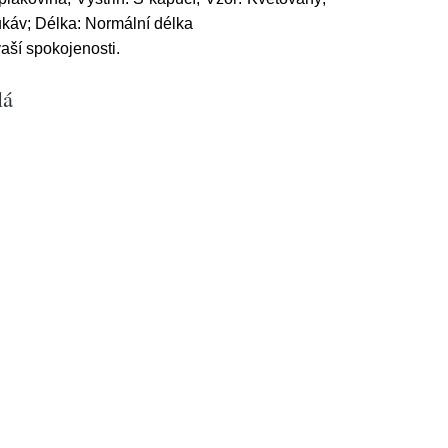
ukáv; Délka: Normální délka
aší spokojenosti.
lá