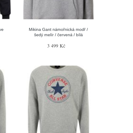
ve
Mikina Gant námořnická modř /
šedý melír / červená / bílá
3 499 Kč