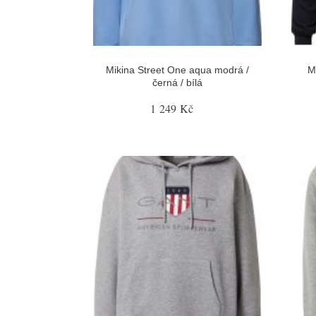
Mikina Street One aqua modrá /
M
černá / bílá
1 249 Kč