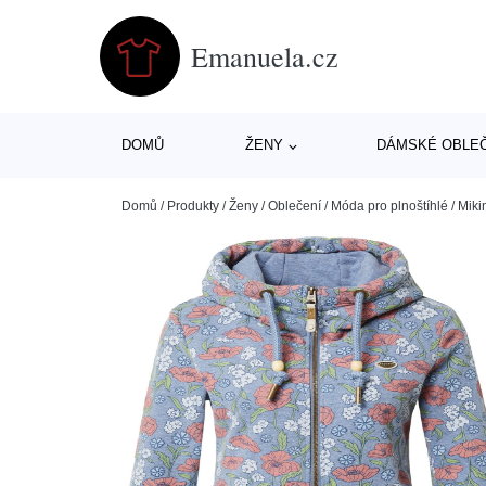
Emanuela.cz
DOMŮ
ŽENY
DÁMSKÉ OBLE
Domů
/
Produkty
/
Ženy
/
Oblečení
/
Móda pro plnoštíhlé
/
Miki