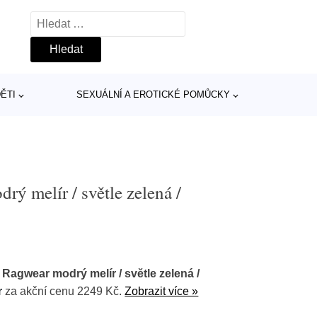
Vyhledávání
ĚTI
SEXUÁLNÍ A EROTICKÉ POMŮCKY
 melír / světle zelená /
Ragwear modrý melír / světle zelená /
r
za akční cenu 2249 Kč.
Zobrazit více »