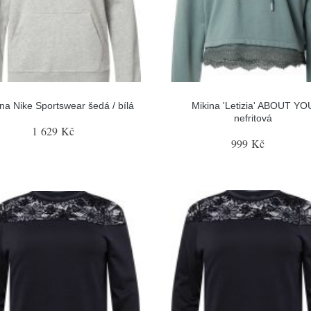
ina Nike Sportswear šedá / bílá
Mikina 'Letizia' ABOUT YO
nefritová
1 629 Kč
999 Kč