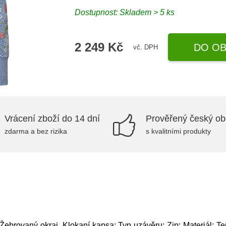
Dostupnost: Skladem > 5 ks
2 249 Kč
DO OB
vč. DPH
Vrácení zboží do 14 dní
Prověřený český o
zdarma a bez rizika
s kvalitními produkty
ebrovaný okraj, Klokaní kapsa; Typ uzávěru: Zip; Materiál: Tep