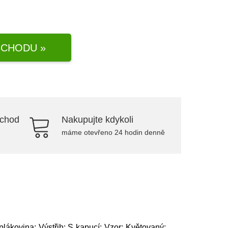
CHODU »
bchod
Nakupujte kdykoli
máme otevřeno 24 hodin denně
lákovina; Výstřih: S kapucí; Vzor: Květovaný;