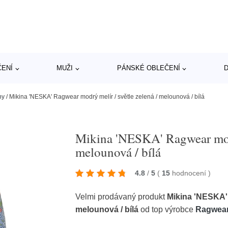
ČENÍ
MUŽI
PÁNSKÉ OBLEČENÍ
D
ny
/
Mikina 'NESKA' Ragwear modrý melír / světle zelená / melounová / bílá
Mikina 'NESKA' Ragwear modrý
melounová / bílá
4.8
/
5
(
15
hodnocení
)
Velmi prodávaný produkt
Mikina 'NESKA' 
melounová / bílá
od top výrobce
Ragwea