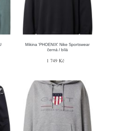
U
Mikina 'PHOENIX' Nike Sportswear
černá / bílá
1 749 Kč