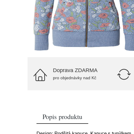
Doprava ZDARMA
pro objednávky nad Kč
Popis produktu
Design: Podšitá kapuce, Kapuce s tunýlkem, Ž