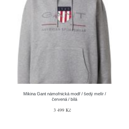
Mikina Gant námořnická modř / šedý melír /
červená / bílá
3 499 Kč