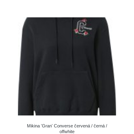
Mikina 'Gran' Converse červená / černá /
offwhite