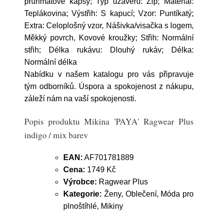
průhmatové kapsy; Typ uzávěru: Zip; Materiál:
Teplákovina; Výstřih: S kapucí; Vzor: Puntíkatý;
Extra: Celoplošný vzor, Nášivka/visačka s logem,
Měkký povrch, Kovové kroužky; Střih: Normální
střih; Délka rukávu: Dlouhý rukáv; Délka:
Normální délka
Nabídku v našem katalogu pro vás připravuje
tým odborníků. Úspora a spokojenost z nákupu,
záleží nám na vaší spokojenosti.
Popis produktu Mikina 'PAYA' Ragwear Plus
indigo / mix barev
EAN:
AF701781889
Cena:
1749 Kč
Výrobce:
Ragwear Plus
Kategorie:
Ženy, Oblečení, Móda pro
plnoštíhlé, Mikiny