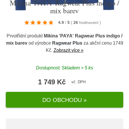
Mikina 'PAYA' Ragwear Plus indigo /
mix barev
4.9
/
5
(
26
hodnocení
)
Prvotřídní produkt
Mikina 'PAYA' Ragwear Plus indigo /
mix barev
od výrobce
Ragwear Plus
za akční cenu 1749
Kč.
Zobrazit více »
Dostupnost: Skladem > 5 ks
1 749 Kč
vč. DPH
DO OBCHODU »