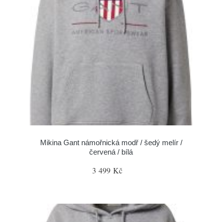
Mikina Gant námořnická modř / šedý melír /
červená / bílá
3 499 Kč