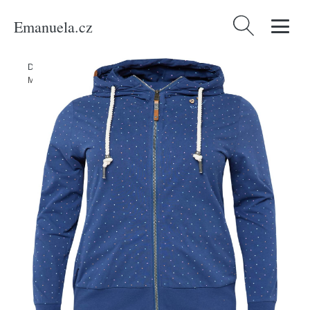
Emanuela.cz
Vyhledávání
Domů
/
Produkty
/
Ženy
/
Oblečení
/
Móda pro plnoštíhlé
/
Mikiny
/
Mikina 'PAYA' Ragwear Plus indigo / mix barev