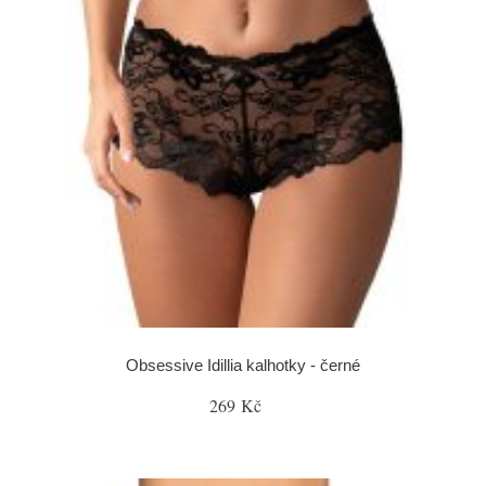
Obsessive Idillia kalhotky - černé
269 Kč