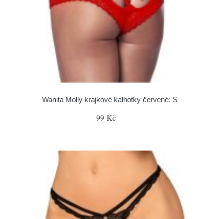
Wanita Molly krajkové kalhotky červené: S
99 Kč