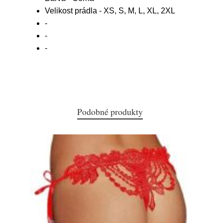
Velikost prádla - XS, S, M, L, XL, 2XL
-
-
-
Podobné produkty