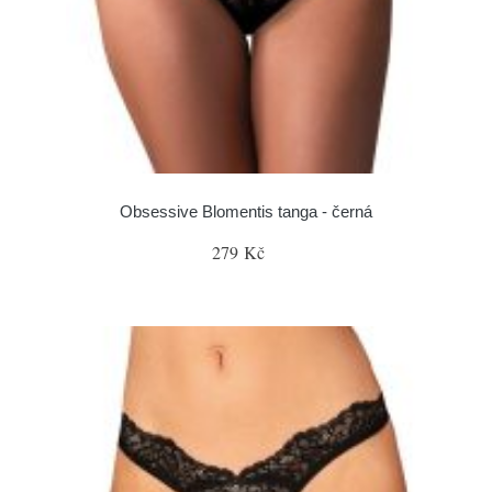
Obsessive Blomentis tanga - černá
279 Kč