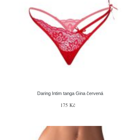
Daring Intim tanga Gina červená
175 Kč