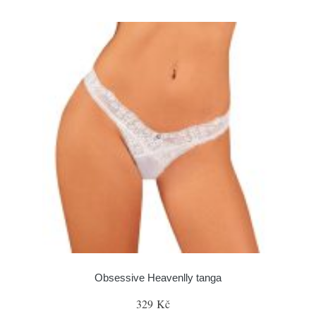
Obsessive Heavenlly tanga
329 Kč