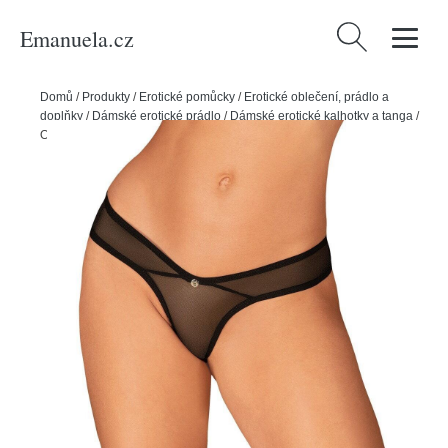
Emanuela.cz
Vyhledávání
Domů
/
Produkty
/
Erotické pomůcky
/
Erotické oblečení, prádlo a
doplňky
/
Dámské erotické prádlo
/
Dámské erotické kalhotky a tanga
/
Obsessive Glandez tanga - černá