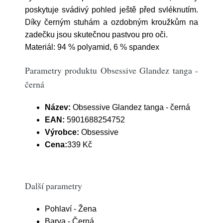
poskytuje svádivý pohled ještě před svléknutím.
Díky černým stuhám a ozdobným kroužkům na
zadečku jsou skutečnou pastvou pro oči.
Materiál: 94 % polyamid, 6 % spandex
Parametry produktu Obsessive Glandez tanga -
černá
Název:
Obsessive Glandez tanga - černá
EAN:
5901688254752
Výrobce:
Obsessive
Cena:
339 Kč
Další parametry
Pohlaví - Žena
Barva - Černá