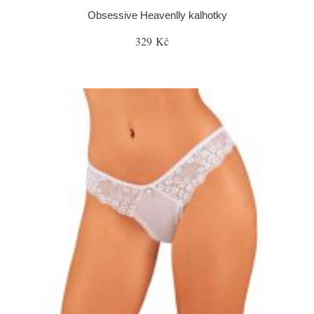
Obsessive Heavenlly kalhotky
329 Kč