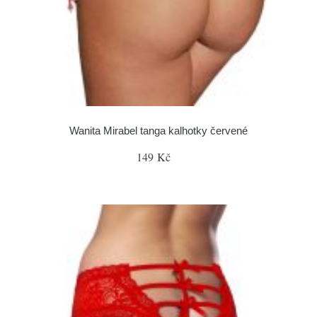
Wanita Mirabel tanga kalhotky červené
149 Kč