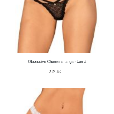
Obsessive Chemeris tanga - černá
319 Kč