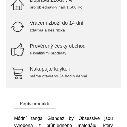
Doprava ZDARMA
pro objednávky nad 1.500 Kč
Vrácení zboží do 14 dní
zdarma a bez rizika
Prověřený český obchod
s kvalitními produkty
Nakupujte kdykoli
máme otevřeno 24 hodin denně
Popis produktu
Módní tanga Glandez by Obsessive jsou
vyrobena z průhledného materiálu, který