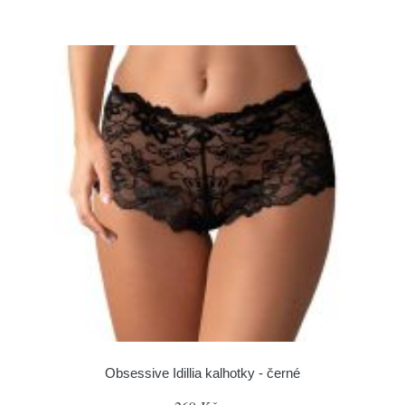
Obsessive Idillia kalhotky - černé