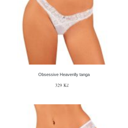
Obsessive Heavenlly tanga
329 Kč