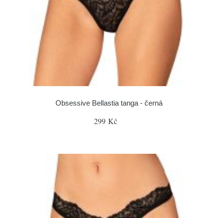
Obsessive Bellastia tanga - černá
299 Kč