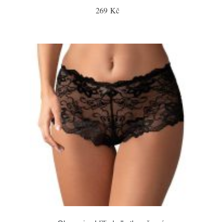
269 Kč