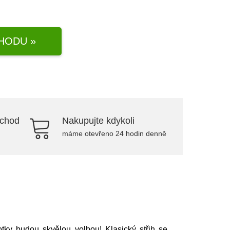
HODU »
bchod
Nakupujte kdykoli
máme otevřeno 24 hodin denně
tky budou skvělou volbou! Klasický střih se