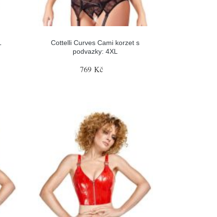
L
Cottelli Curves Cami korzet s
podvazky: 4XL
769 Kč