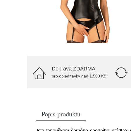
Doprava ZDARMA
pro objednávky nad 1.500 Kč
Popis produktu
Jste fanouškem černého spodního prádla? Rá