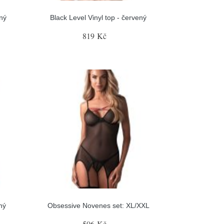
ený
Black Level Vinyl top - červený
819 Kč
ný
Obsessive Novenes set: XL/XXL
506 Kč