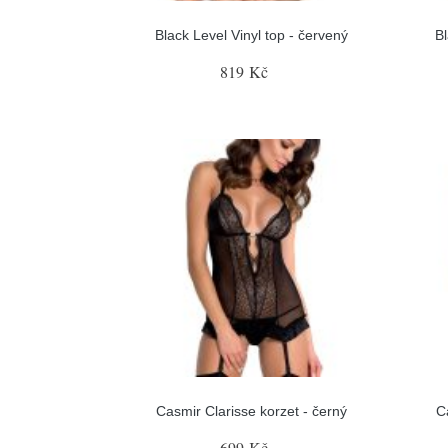
Black Level Vinyl top - červený
Bl
819 Kč
Casmir Clarisse korzet - černý
C
699 Kč