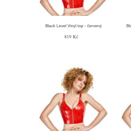
Black Level Vinyl top - červený
Bl
819 Kč