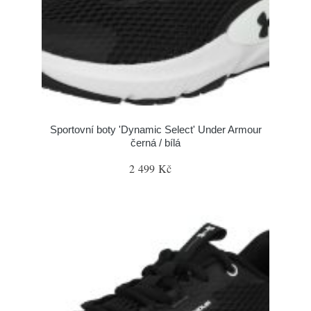
Sportovní boty 'Dynamic Select' Under Armour
černá / bílá
2 499 Kč