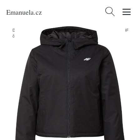
Emanuela.cz
Vyhledávání
Domů
/
Produkty
/
Ženy
/
Sport
/
Druhy sportů
/
Outdoorová bunda 4F
černá / bílá