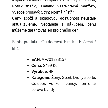
Kapuce s kšiltem, S kapucí; Extra: Švy tón v tónu,
Potisk značky; Detaily: Nastavitelné manžety,
Vysoce přilnavý; Střih: Normální střih
Ceny zboží a skladovou dostupnost neustále
aktualizujeme. Neotálejte s nákupem, cenu
můžeme garantovat jen pro dnešní den.
Popis produktu Outdoorová bunda 4F černá /
bílá
EAN:
AF701828157
Cena:
2499 Kč
Výrobce:
4F
Kategorie:
Ženy, Sport, Druhy sportů,
Outdoor, Funkční bundy, Termo &
péřové bundy