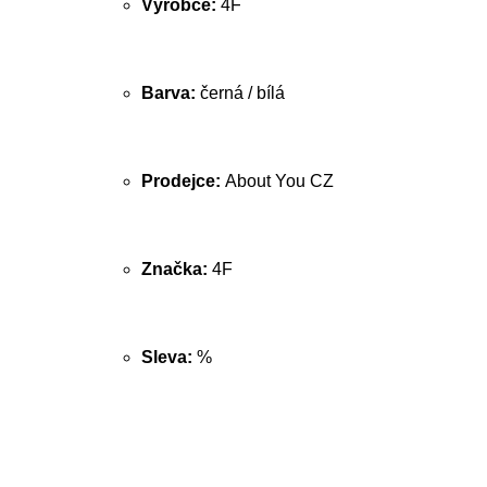
Výrobce:
4F
Barva:
černá / bílá
Prodejce:
About You CZ
Značka:
4F
Sleva:
%