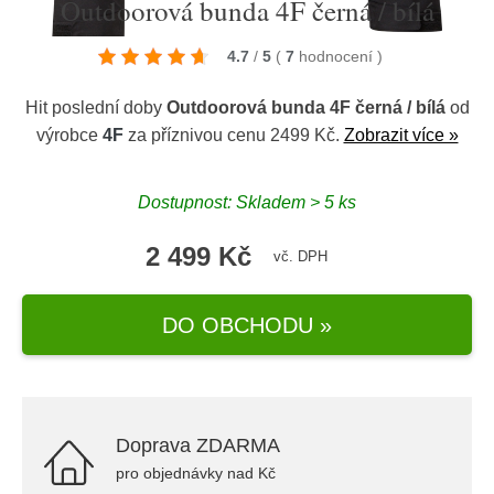
Outdoorová bunda 4F černá / bílá
4.7
/
5
(
7
hodnocení
)
Hit poslední doby
Outdoorová bunda 4F černá / bílá
od
výrobce
4F
za příznivou cenu 2499 Kč.
Zobrazit více »
Dostupnost: Skladem > 5 ks
2 499 Kč
vč. DPH
DO OBCHODU »
Doprava ZDARMA
pro objednávky nad Kč