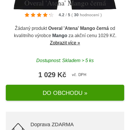
Overal 'Atena' Mango černá
4.2
/
5
(
30
hodnocení
)
Žádaný produkt
Overal 'Atena' Mango černá
od
kvalitního výrobce
Mango
za akční cenu 1029 Kč.
Zobrazit více »
Dostupnost: Skladem > 5 ks
1 029 Kč
vč. DPH
DO OBCHODU »
Doprava ZDARMA