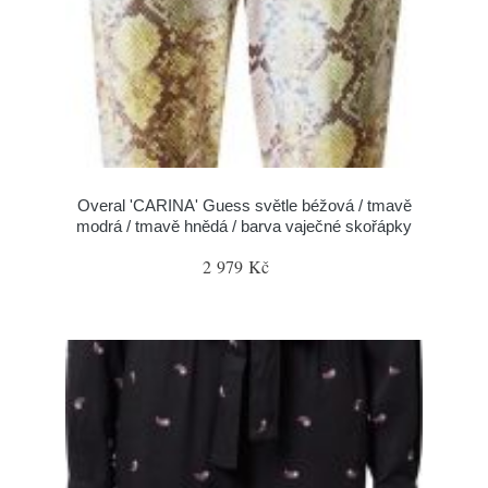
Overal 'CARINA' Guess světle béžová / tmavě
modrá / tmavě hnědá / barva vaječné skořápky
2 979 Kč