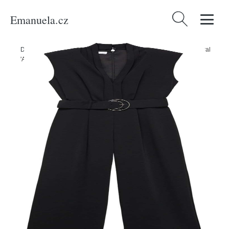
Emanuela.cz
Vyhledávání
Domů
/
Produkty
/
Ženy
/
Oblečení
/
Overaly
/
Dlouhé overaly
/
Overal
'Atena' Mango černá