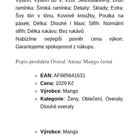
Výstřih: Výstřih do V; Vzor: Jednobarevný; Druh
ramínka: Široká ramínka; Detaily: Sklady; Extra:
Švy tón v tónu, Kovové kroužky, Poutka na
pásek; Délka: Dlouhé / Maxi; Střih: Normální
střih; Délka rukávu: Bez rukávů
Nabízíme nejlepší poměr cena výkon.
Garantujeme spokojenost z nákupu.
Popis produktu Overal 'Atena' Mango černá
EAN:
AF685641631
Cena:
1029 Kč
Výrobce:
Mango
Kategorie:
Ženy, Oblečení, Overaly,
Dlouhé overaly
Výrobce:
Mango