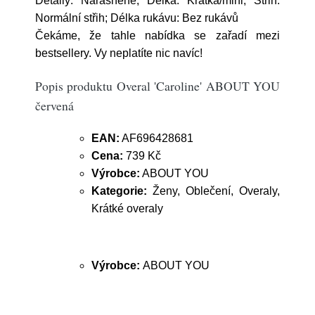
Detaily: Nařásněné; Délka: Krátká/mini; Střih:
Normální střih; Délka rukávu: Bez rukávů
Čekáme, že tahle nabídka se zařadí mezi
bestsellery. Vy neplatíte nic navíc!
Popis produktu Overal 'Caroline' ABOUT YOU
červená
EAN:
AF696428681
Cena:
739 Kč
Výrobce:
ABOUT YOU
Kategorie:
Ženy, Oblečení, Overaly,
Krátké overaly
Výrobce:
ABOUT YOU