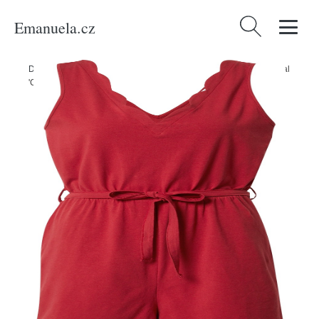
Emanuela.cz
Vyhledávání
Domů
/
Produkty
/
Ženy
/
Oblečení
/
Overaly
/
Krátké overaly
/
Overal
'Caroline' ABOUT YOU červená