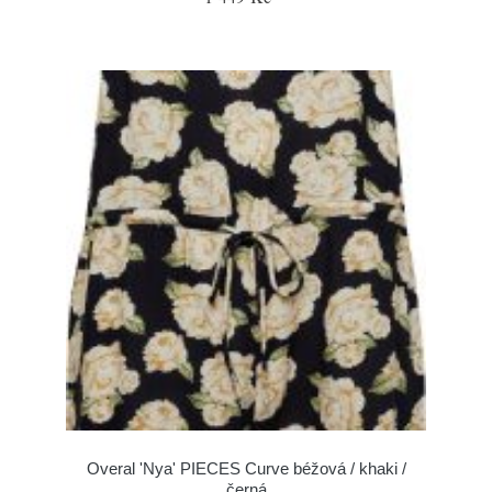
Overal 'Nya' PIECES Curve béžová / khaki /
černá