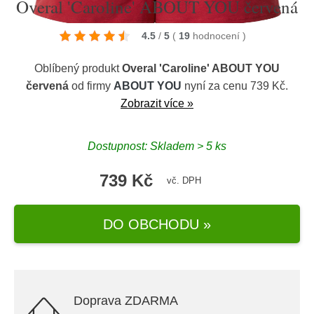
Overal 'Caroline' ABOUT YOU červená
4.5
/
5
(
19
hodnocení
)
Oblíbený produkt
Overal 'Caroline' ABOUT YOU
červená
od firmy
ABOUT YOU
nyní za cenu 739 Kč.
Zobrazit více »
Dostupnost: Skladem > 5 ks
739 Kč
vč. DPH
DO OBCHODU »
Doprava ZDARMA