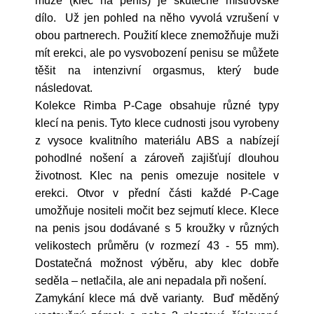
muže (klec na penis) je skutečné mistrovské
dílo. Už jen pohled na něho vyvolá vzrušení v
obou partnerech. Použití klece znemožňuje muži
mít erekci, ale po vysvobození penisu se můžete
těšit na intenzivní orgasmus, který bude
následovat.
Kolekce Rimba P-Cage obsahuje různé typy
klecí na penis. Tyto klece cudnosti jsou vyrobeny
z vysoce kvalitního materiálu ABS a nabízejí
pohodlné nošení a zároveň zajišťují dlouhou
životnost. Klec na penis omezuje nositele v
erekci. Otvor v přední části každé P-Cage
umožňuje nositeli močit bez sejmutí klece. Klece
na penis jsou dodávané s 5 kroužky v různých
velikostech průměru (v rozmezí 43 - 55 mm).
Dostatečná možnost výběru, aby klec dobře
seděla – netlačila, ale ani nepadala při nošení.
Zamykání klece má dvě varianty. Buď měděný