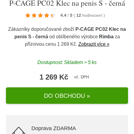
P-CAGE PC02 Klec na penis S - černá
4.4
/
5
(
12
hodnocení
)
Zákazníky doporučované zboží
P-CAGE PC02 Klec na
penis S - černá
od oblíbeného výrobce
Rimba
za
příznivou cenu 1 269 Kč.
Zobrazit více »
Dostupnost: Skladem > 5 ks
1 269 Kč
vč. DPH
DO OBCHODU »
Doprava ZDARMA