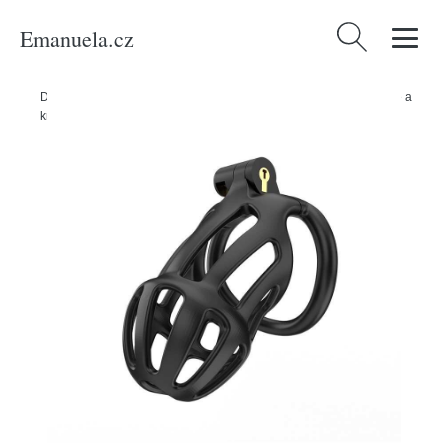
Emanuela.cz
Vyhledávání
Domů
/
Produkty
/
Sexuální a erotické pomůcky
/
Návleky, nástavce a
kroužky na penis
/
P-CAGE PC02 Klec na penis S - černá